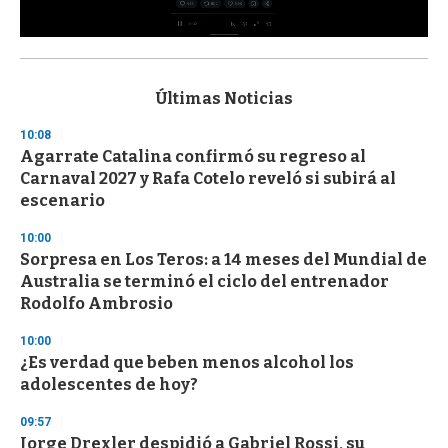
0
s
e
c
Últimas Noticias
o
n
10:08
d
Agarrate Catalina confirmó su regreso al
s
o
Carnaval 2027 y Rafa Cotelo reveló si subirá al
f
escenario
3
3
s
10:00
e
Sorpresa en Los Teros: a 14 meses del Mundial de
c
Australia se terminó el ciclo del entrenador
o
n
Rodolfo Ambrosio
d
s
10:00
¿Es verdad que beben menos alcohol los
adolescentes de hoy?
09:57
Jorge Drexler despidió a Gabriel Rossi, su