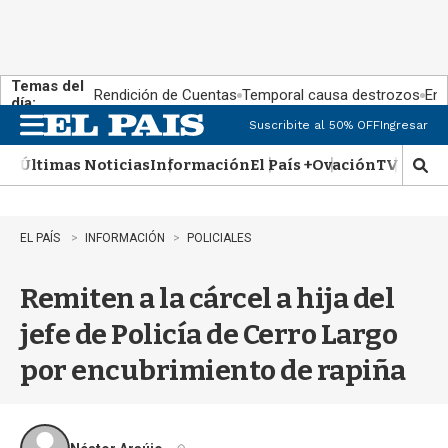
Temas del
Rendición de Cuentas
Temporal causa destrozos
En 
día:
Suscribite al 50% OFF
Ingresar
M
e
Últimas Noticias
Información
El País +
Ovación
TV Show
n
M
u
o
s
t
EL PAÍS
INFORMACIÓN
POLICIALES
r
a
Remiten a la cárcel a hija del
r
b
jefe de Policía de Cerro Largo
�
s
por encubrimiento de rapiña
q
u
e
d