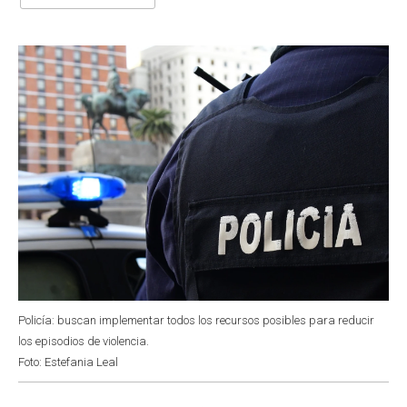
b
s
t
e
l
o
A
e
d
o
p
r
I
k
p
n
Policía: buscan implementar todos los recursos posibles para reducir
los episodios de violencia.
Foto: Estefania Leal