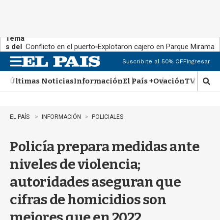
Tema
s del
Conflicto en el puerto
Explotaron cajero en Parque Miramar
día:
Suscribite al 50% OFF
Ingresar
M
e
Últimas Noticias
Información
El País +
Ovación
TV Show
n
M
u
o
s
t
EL PAÍS
INFORMACIÓN
POLICIALES
r
a
Policía prepara medidas ante
r
b
niveles de violencia;
�
s
autoridades aseguran que
q
u
cifras de homicidios son
e
d
mejores que en 2022