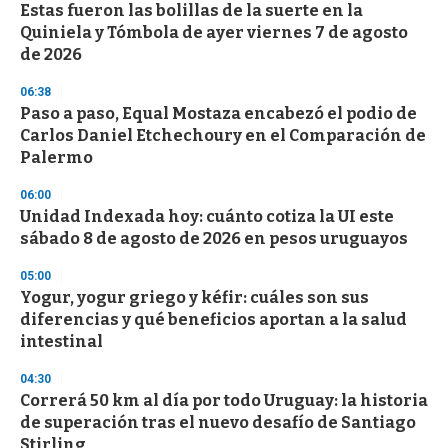
Estas fueron las bolillas de la suerte en la
s
o
Quiniela y Tómbola de ayer viernes 7 de agosto
f
de 2026
3
3
s
06:38
e
Paso a paso, Equal Mostaza encabezó el podio de
c
Carlos Daniel Etchechoury en el Comparación de
o
n
Palermo
d
s
06:00
Unidad Indexada hoy: cuánto cotiza la UI este
sábado 8 de agosto de 2026 en pesos uruguayos
05:00
Yogur, yogur griego y kéfir: cuáles son sus
diferencias y qué beneficios aportan a la salud
intestinal
04:30
Correrá 50 km al día por todo Uruguay: la historia
de superación tras el nuevo desafío de Santiago
Stirling