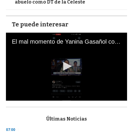
abuelo como DT de la Celeste
Te puede interesar
El mal momento de Yanina Gasañol con un hincha argentino en "Subrayado"
0
s
e
c
Últimas Noticias
o
n
07:00
d