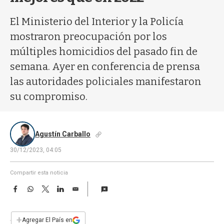
a
El Ministerio del Interior y la Policía
mostraron preocupación por los
múltiples homicidios del pasado fin de
semana. Ayer en conferencia de prensa
las autoridades policiales manifestaron
su compromiso.
Agustín Carballo
30/12/2023, 04:05
Compartir esta noticia
F
W
T
L
E
a
h
w
i
m
c
a
i
n
a
e
t
t
k
i
+
Agregar El País en