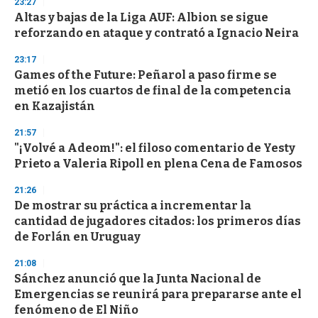
23:27
s
Altas y bajas de la Liga AUF: Albion se sigue
reforzando en ataque y contrató a Ignacio Neira
23:17
Games of the Future: Peñarol a paso firme se
metió en los cuartos de final de la competencia
en Kazajistán
21:57
"¡Volvé a Adeom!": el filoso comentario de Yesty
Prieto a Valeria Ripoll en plena Cena de Famosos
21:26
De mostrar su práctica a incrementar la
cantidad de jugadores citados: los primeros días
de Forlán en Uruguay
21:08
Sánchez anunció que la Junta Nacional de
Emergencias se reunirá para prepararse ante el
fenómeno de El Niño