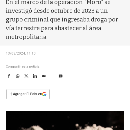
a
En el marco de la operación "Moro" se
investigó desde octubre de 2023 a un
grupo criminal que ingresaba droga por
vía terrestre para abastecer al área
metropolitana.
13/03/2024, 11:10
Compartir esta noticia
F
W
T
L
E
a
h
w
i
m
c
a
i
n
a
e
t
t
k
i
+
Agregar El País en
b
s
t
e
l
o
A
e
d
o
p
r
I
k
p
n