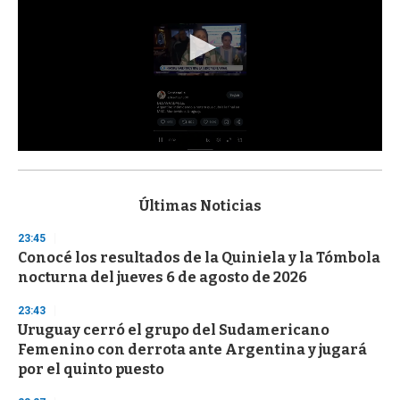
0
s
e
c
Últimas Noticias
o
n
23:45
d
Conocé los resultados de la Quiniela y la Tómbola
s
o
nocturna del jueves 6 de agosto de 2026
f
3
23:43
3
s
Uruguay cerró el grupo del Sudamericano
e
Femenino con derrota ante Argentina y jugará
c
por el quinto puesto
o
n
d