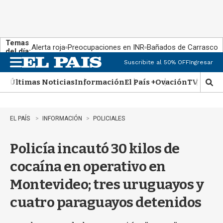
Temas
Alerta roja
Preocupaciones en INR
Bañados de Carrasco
del día:
Suscribite al 50% OFF
Ingresar
M
e
Últimas Noticias
Información
El País +
Ovación
TV Show
n
M
u
o
s
t
EL PAÍS
INFORMACIÓN
POLICIALES
r
a
Policía incautó 30 kilos de
r
b
cocaína en operativo en
�
s
Montevideo; tres uruguayos y
q
u
cuatro paraguayos detenidos
e
d