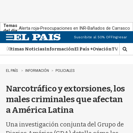
Temas
Alerta roja
Preocupaciones en INR
Bañados de Carrasco
del día:
Suscribite al 50% OFF
Ingresar
M
e
Últimas Noticias
Información
El País +
Ovación
TV Show
n
M
u
o
s
t
EL PAÍS
INFORMACIÓN
POLICIALES
r
a
Narcotráfico y extorsiones, los
r
b
males criminales que afectan
�
s
a América Latina
q
u
e
Una investigación conjunta del Grupo de
d