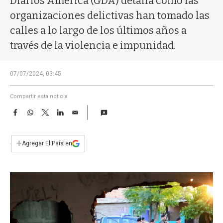
Diarios América (GDA) detalla cómo las
a
organizaciones delictivas han tomado las
calles a lo largo de los últimos años a
través de la violencia e impunidad.
07/07/2024, 03:45
Compartir esta noticia
F
W
T
L
E
a
h
w
i
m
c
a
i
n
a
e
t
t
k
i
+
Agregar El País en
b
s
t
e
l
o
A
e
d
o
p
r
I
k
p
n