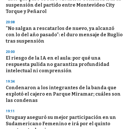
o
suspensión del partido entre Montevideo City
f
Torque y Peñarol
3
3
s
20:08
e
"No salgan a rescatarlos de nuevo, ya alcanzó
c
con lo del año pasado": el duro mensaje de Ruglio
o
n
tras suspensión
d
s
20:00
El riesgo de la IA en el aula: por qué una
respuesta pulida no garantiza profundidad
intelectual ni comprensión
19:34
Condenaron a los integrantes de la banda que
explotó el cajero en Parque Miramar; cuáles son
las condenas
19:11
Uruguay aseguró su mejor participación en un
Sudamericano Femenino e irá por el quinto