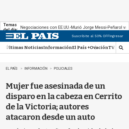
Temas
Negociaciones con EE.UU.
Murió Jorge Messi
Peñarol vs
del día:
Suscribite al 50% OFF
Ingresar
M
e
Últimas Noticias
Información
El País +
Ovación
TV Show
n
M
u
o
s
t
EL PAÍS
INFORMACIÓN
POLICIALES
r
a
Mujer fue asesinada de un
r
b
disparo en la cabeza en Cerrito
�
s
de la Victoria; autores
q
u
atacaron desde un auto
e
d