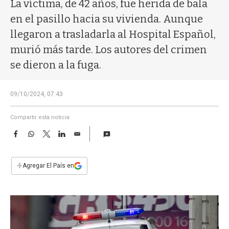
a
La víctima, de 42 años, fue herida de bala
en el pasillo hacia su vivienda. Aunque
llegaron a trasladarla al Hospital Español,
murió más tarde. Los autores del crimen
se dieron a la fuga.
09/10/2024, 07:43
Compartir esta noticia
F
W
T
L
E
a
h
w
i
m
c
a
i
n
a
e
t
t
k
i
+
Agregar El País en
b
s
t
e
l
o
A
e
d
o
p
r
I
k
p
n