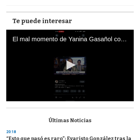
Te puede interesar
El mal momento de Yanina Gasañol con un hincha argentino en "Subrayado"
0
s
e
c
Últimas Noticias
o
n
20:18
d
“Esto que pasó es raro”: Evaristo González tras la
s