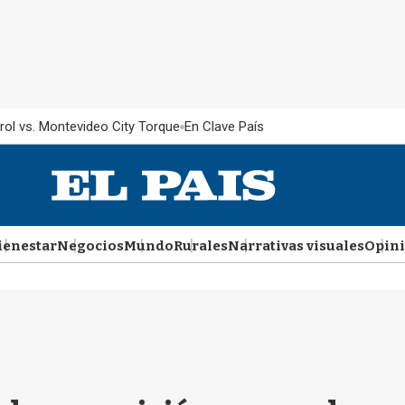
rol vs. Montevideo City Torque
En Clave País
ienestar
Negocios
Mundo
Rurales
Narrativas visuales
Opin