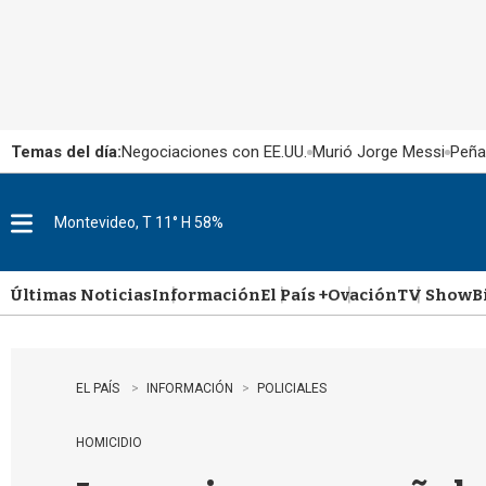
Temas del día:
Negociaciones con EE.UU.
Murió Jorge Messi
Peña
Montevideo, T 11° H 58%
M
e
n
u
Últimas Noticias
Información
El País +
Ovación
TV Show
B
EL PAÍS
INFORMACIÓN
POLICIALES
HOMICIDIO