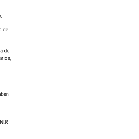
.
s de
ca de
arios,
aban
INR