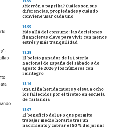
14:00
¿Morrón o paprika? Cuáles son sus
diferencias, propiedades y cuándo
conviene usar cada uno
14:00
rlo.
Más allá del consumo: las decisiones
financieras clave para vivir con menos
.
estrés y más tranquilidad
s”-
13:28
allas
El boleto ganador de la Lotería
Nacional de España del sábado 8 de
agosto de 2026 y los números con
reintegro
nto
para
13:16
Una niña herida muere y eleva a ocho
los fallecidos por el tiroteo en escuela
de Tailandia
rnando
13:07
El beneficio del BPS que permite
trabajar medio horario tras un
nacimiento y cobrar el 50 % del jornal