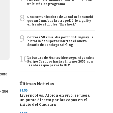
con Petinatti debuta como conductor de
un histórico programa
8
Una comunicadora de Canal 10 denunció
que un ómnibus la atropelló, lo siguió y
enfrentó al chofer: "En shock"
9
Correrá 50 km al día por todo Uruguay: la
historia de superación tras el nuevo
desafío de Santiago Stirling
10
La basura de Montevideo seguirá yendo a
Felipe Cardoso hasta al menos 2055, con
las obras que prevé la IMM
 para
Últimas Noticias
14:50
o que
Liverpool vs. Albion en vivo: se juega
un punto directo por las copas en el
inicio del Clausura