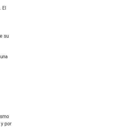
 El
de su
 una
nismo
 y por