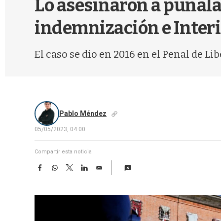
Lo asesinaron a puñala
indemnización e Interi
El caso se dio en 2016 en el Penal de Lib
Pablo Méndez
05/05/2023, 04:00
Compartir esta noticia
F
W
T
L
E
a
h
w
i
m
c
a
i
n
a
e
t
t
k
i
b
s
t
e
l
o
A
e
d