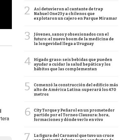
2
Así detuvieron al cantante de trap
Nahuel One23 y a chilenos que
explotaron un cajero en Parque Miramar
3
Jóvenes, sanos y obsesionados con el
futuro: el nuevo boom de la medicina de
la longevidad llega a Uruguay
4
Hígado graso: seis bebidas que pueden
ayudar a cuidar la salud hepática y los
hábitos que las complementan
5
Comenzó la construcción del edificio más
alto de América Latina: superará los 470
metros
6
City Torque y Peñarol en un prometedor
l
partido por el Torneo Clausura: hora,
rtera
formaciones y dónde verlo en vivo
7
La figura del Carnaval que tuvo un cruce