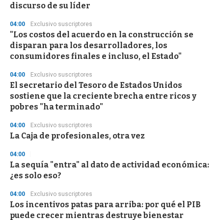
n
discurso de su líder
d
s
04:00
Exclusivo suscriptores
"Los costos del acuerdo en la construcción se
disparan para los desarrolladores, los
consumidores finales e incluso, el Estado"
04:00
Exclusivo suscriptores
El secretario del Tesoro de Estados Unidos
sostiene que la creciente brecha entre ricos y
pobres "ha terminado"
04:00
Exclusivo suscriptores
La Caja de profesionales, otra vez
04:00
La sequía "entra" al dato de actividad económica:
¿es solo eso?
04:00
Exclusivo suscriptores
Los incentivos patas para arriba: por qué el PIB
puede crecer mientras destruye bienestar