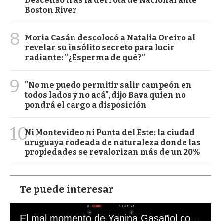
Descenso tras la derrota de Nacional ante
Boston River
8
Moria Casán descolocó a Natalia Oreiro al
revelar su insólito secreto para lucir
radiante: "¿Esperma de qué?"
9
"No me puedo permitir salir campeón en
todos lados y no acá", dijo Bava quien no
pondrá el cargo a disposición
10
Ni Montevideo ni Punta del Este: la ciudad
uruguaya rodeada de naturaleza donde las
propiedades se revalorizan más de un 20%
Te puede interesar
El mal momento de Yanina Gasañol con un hincha argentino en "Subrayado"