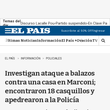
Temas del
Discurso Lacalle Pou
Partido suspendido
En Clave País
día:
Suscribite al 50% OFF
Ingresar
M
e
Últimas Noticias
Información
El País +
Ovación
TV Show
n
M
u
o
s
t
EL PAÍS
INFORMACIÓN
POLICIALES
r
a
Investigan ataque a balazos
r
b
contra una casa en Marconi;
�
s
encontraron 18 casquillos y
q
u
apedrearon a la Policía
e
d