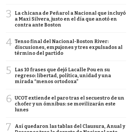
3
La chicana de Peñarol a Nacional que incluyó
a Maxi Silvera, justo en el día que anotó en
contra ante Boston
4
Tenso final del Nacional-Boston River:
discusiones, empujones y tres expulsados al
término del partido
5
Las 10 frases que dejó Lacalle Pou en su
regreso: libertad, política, unidad y una
mirada “menos ortodoxa”
6
UCOT extiende el paro tras el secuestro de un
chofer y un ómnibus: se movilizarán este
lunes
7
Así quedaron las tablas del Clausura, Anual y