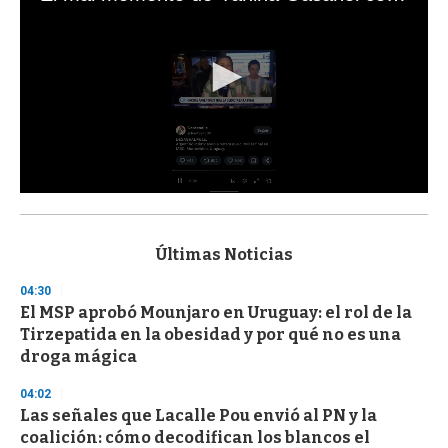
0
s
e
c
Últimas Noticias
o
n
04:30
d
El MSP aprobó Mounjaro en Uruguay: el rol de la
s
o
Tirzepatida en la obesidad y por qué no es una
f
droga mágica
3
3
s
04:02
e
Las señales que Lacalle Pou envió al PN y la
c
coalición: cómo decodifican los blancos el
o