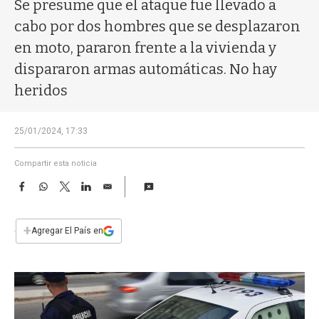
a
Se presume que el ataque fue llevado a
cabo por dos hombres que se desplazaron
en moto, pararon frente a la vivienda y
dispararon armas automáticas. No hay
heridos
25/01/2024, 17:33
Compartir esta noticia
F
W
T
L
E
a
h
w
i
m
c
a
i
n
a
e
t
t
k
i
+
Agregar El País en
b
s
t
e
l
o
A
e
d
o
p
r
I
k
p
n