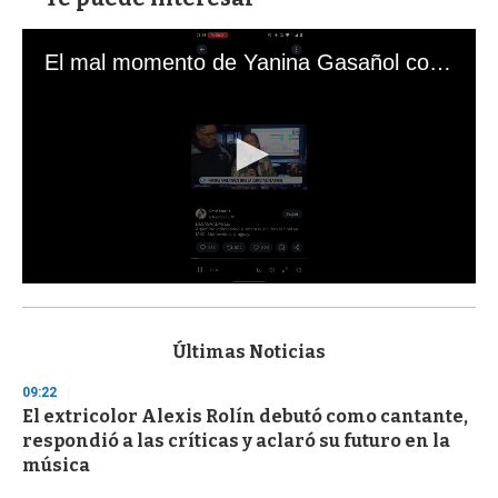
El mal momento de Yanina Gasañol con un hincha argentino en "Subrayado"
0
s
e
c
Últimas Noticias
o
n
09:22
d
El extricolor Alexis Rolín debutó como cantante,
s
o
respondió a las críticas y aclaró su futuro en la
f
música
3
3