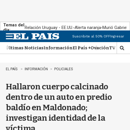
Temas del
Relación Uruguay - EE.UU.
Alerta naranja
Murió Gabriel 
día:
Suscribite al 50% OFF
Ingresar
M
e
Últimas Noticias
Información
El País +
Ovación
TV Show
n
M
u
o
s
t
EL PAÍS
INFORMACIÓN
POLICIALES
r
a
Hallaron cuerpo calcinado
r
b
dentro de un auto en predio
�
s
baldío en Maldonado;
q
u
investigan identidad de la
e
d
víctima