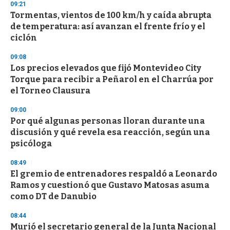
s
09:21
e
Tormentas, vientos de 100 km/h y caída abrupta
c
de temperatura: así avanzan el frente frío y el
o
n
ciclón
d
s
09:08
Los precios elevados que fijó Montevideo City
Torque para recibir a Peñarol en el Charrúa por
el Torneo Clausura
09:00
Por qué algunas personas lloran durante una
discusión y qué revela esa reacción, según una
psicóloga
08:49
El gremio de entrenadores respaldó a Leonardo
Ramos y cuestionó que Gustavo Matosas asuma
como DT de Danubio
08:44
Murió el secretario general de la Junta Nacional