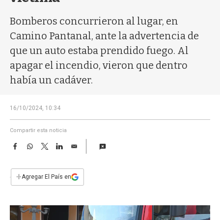
a
Bomberos concurrieron al lugar, en
Camino Pantanal, ante la advertencia de
que un auto estaba prendido fuego. Al
apagar el incendio, vieron que dentro
había un cadáver.
16/10/2024, 10:34
Compartir esta noticia
F
W
T
L
E
a
h
w
i
m
c
a
i
n
a
e
t
t
k
i
+
Agregar El País en
b
s
t
e
l
o
A
e
d
o
p
r
I
k
p
n