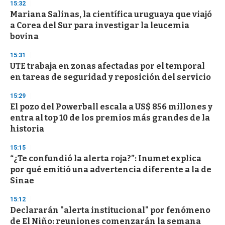
s
15:32
e
Mariana Salinas, la científica uruguaya que viajó
c
a Corea del Sur para investigar la leucemia
o
n
bovina
d
s
15:31
UTE trabaja en zonas afectadas por el temporal
en tareas de seguridad y reposición del servicio
15:29
El pozo del Powerball escala a US$ 856 millones y
entra al top 10 de los premios más grandes de la
historia
15:15
“¿Te confundió la alerta roja?”: Inumet explica
por qué emitió una advertencia diferente a la de
Sinae
15:12
Declararán "alerta institucional" por fenómeno
de El Niño: reuniones comenzarán la semana