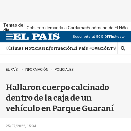
Temas del
Gobierno demanda a Cardama
Fenómeno de El Niño
día:
Suscribite al 50% OFF
Ingresar
M
e
Últimas Noticias
Información
El País +
Ovación
TV Show
n
M
u
o
s
t
EL PAÍS
INFORMACIÓN
POLICIALES
r
a
Hallaron cuerpo calcinado
r
b
dentro de la caja de un
�
s
vehículo en Parque Guaraní
q
u
e
d
25/07/2022, 15:34