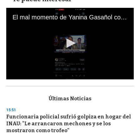
El mal momento de Yanina Gasañol con un hincha argentino en "Subrayado"
0
s
e
c
Últimas Noticias
o
n
15:51
d
Funcionaria policial sufrió golpiza en hogar del
s
o
INAU: "Le arrancaron mechones y se los
f
mostraron como trofeo"
3
3