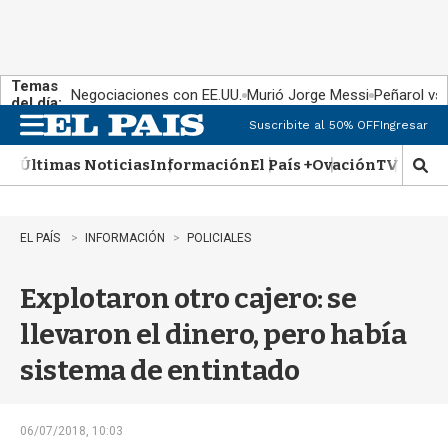
Temas
Negociaciones con EE.UU.
Murió Jorge Messi
Peñarol vs
del día:
Suscribite al 50% OFF
Ingresar
M
e
Últimas Noticias
Información
El País +
Ovación
TV Show
n
M
u
o
s
t
EL PAÍS
INFORMACIÓN
POLICIALES
r
a
Explotaron otro cajero: se
r
b
llevaron el dinero, pero había
�
s
sistema de entintado
q
u
e
d
06/07/2018, 10:03