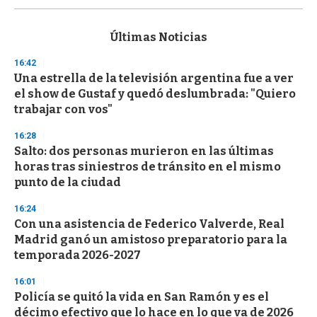
s
e
c
Últimas Noticias
o
n
16:42
d
Una estrella de la televisión argentina fue a ver
s
o
el show de Gustaf y quedó deslumbrada: "Quiero
f
trabajar con vos"
3
3
s
16:28
e
Salto: dos personas murieron en las últimas
c
horas tras siniestros de tránsito en el mismo
o
n
punto de la ciudad
d
s
16:24
Con una asistencia de Federico Valverde, Real
Madrid ganó un amistoso preparatorio para la
temporada 2026-2027
16:01
Policía se quitó la vida en San Ramón y es el
décimo efectivo que lo hace en lo que va de 2026