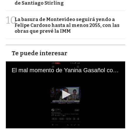
de Santiago Stirling
10
La basura de Montevideo seguirá yendo a
Felipe Cardoso hasta al menos 2055, con las
obras que prevé la IMM
Te puede interesar
El mal momento de Yanina Gasañol con un hincha argentino en "Subrayado"
0