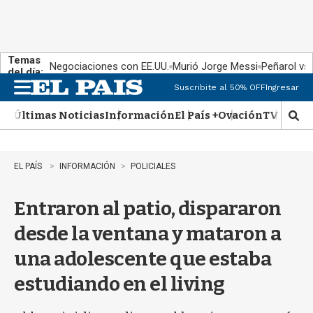
Temas
Negociaciones con EE.UU.
Murió Jorge Messi
Peñarol vs
del día:
Suscribite al 50% OFF
Ingresar
M
e
Últimas Noticias
Información
El País +
Ovación
TV Show
n
M
u
o
s
t
EL PAÍS
INFORMACIÓN
POLICIALES
r
a
Entraron al patio, dispararon
r
b
desde la ventana y mataron a
�
s
una adolescente que estaba
q
u
estudiando en el living
e
d