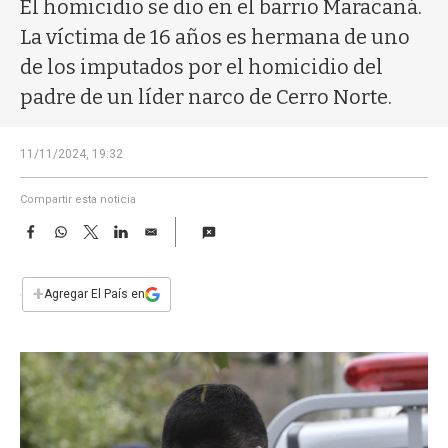
a
El homicidio se dio en el barrio Maracaná.
La víctima de 16 años es hermana de uno
de los imputados por el homicidio del
padre de un líder narco de Cerro Norte.
11/11/2024, 19:32
Compartir esta noticia
F
W
T
L
E
a
h
w
i
m
c
a
i
n
a
e
t
t
k
i
+
Agregar El País en
b
s
t
e
l
o
A
e
d
o
p
r
I
k
p
n