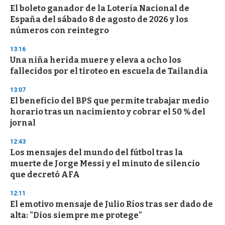
s
El boleto ganador de la Lotería Nacional de
España del sábado 8 de agosto de 2026 y los
números con reintegro
13:16
Una niña herida muere y eleva a ocho los
fallecidos por el tiroteo en escuela de Tailandia
13:07
El beneficio del BPS que permite trabajar medio
horario tras un nacimiento y cobrar el 50 % del
jornal
12:43
Los mensajes del mundo del fútbol tras la
muerte de Jorge Messi y el minuto de silencio
que decretó AFA
12:11
El emotivo mensaje de Julio Ríos tras ser dado de
alta: "Dios siempre me protege"