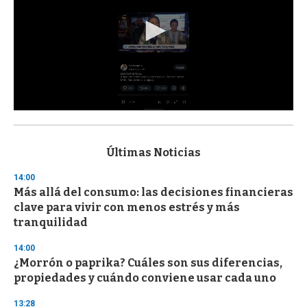
0
s
e
c
Últimas Noticias
o
n
14:00
d
Más allá del consumo: las decisiones financieras
s
o
clave para vivir con menos estrés y más
f
tranquilidad
3
3
s
14:00
e
¿Morrón o paprika? Cuáles son sus diferencias,
c
propiedades y cuándo conviene usar cada uno
o
n
d
13:28