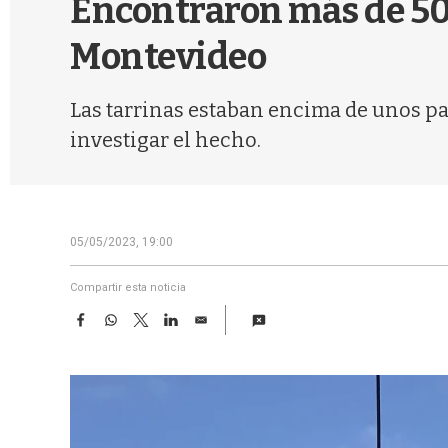
Encontraron más de 500
Montevideo
Las tarrinas estaban encima de unos pal
investigar el hecho.
05/05/2023, 19:00
Compartir esta noticia
F
W
T
L
E
a
h
w
i
m
c
a
i
n
a
e
t
t
k
i
b
s
t
e
l
o
A
e
d
o
p
r
I