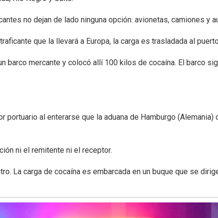
icantes no dejan de lado ninguna opción: avionetas, camiones y au
traficante que la llevará a Europa, la carga es trasladada al puer
n barco mercante y colocó allí 100 kilos de cocaína. El barco s
rador portuario al enterarse que la aduana de Hamburgo (Alemania
n ni el remitente ni el receptor.
ntro. La carga de cocaína es embarcada en un buque que se dirig