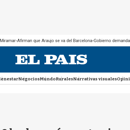
 Miramar
Afirman que Araujo se va del Barcelona
Gobierno demanda
ienestar
Negocios
Mundo
Rurales
Narrativas visuales
Opin