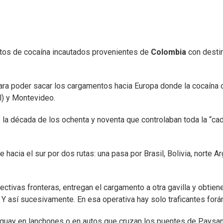
ntos de cocaína incautados provenientes de
Colombia
con destin
para poder sacar los cargamentos hacia Europa donde la cocaína
il) y Montevideo.
e la década de los ochenta y noventa que controlaban toda la “ca
 hacia el sur por dos rutas: una pasa por Brasil, Bolivia, norte 
pectivas fronteras, entregan el cargamento a otra gavilla y obtien
Y así sucesivamente. En esa operativa hay solo traficantes foráne
guay en lanchones o en autos que cruzan los puentes de Paysand