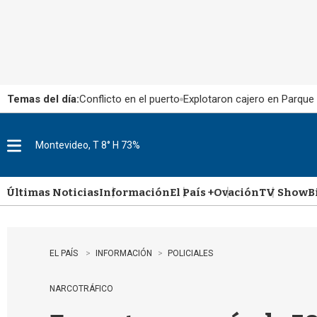
Temas del día:
Conflicto en el puerto
Explotaron cajero en Parque
Montevideo, T 8° H 73%
M
e
n
u
Últimas Noticias
Información
El País +
Ovación
TV Show
B
EL PAÍS
INFORMACIÓN
POLICIALES
NARCOTRÁFICO