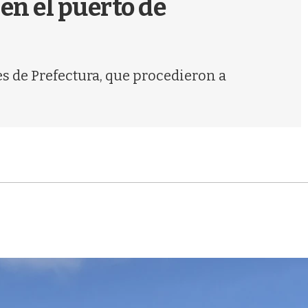
en el puerto de
s
q
u
e
d
es de Prefectura, que procedieron a
a