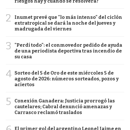
riesgos hay y cuándo se resolverá?
2
Inumet prevé que "lo más intenso" del ciclón
extratropical se dará la noche del jueves y
madrugada del viernes
3
"Perdí todo": el conmovedor pedido de ayuda
de una periodista deportiva tras incendio de
su casa
4
Sorteo del 5 de Oro de este miércoles 5 de
agosto de 2026: números sorteados, pozos y
aciertos
5
Conexión Ganadera: Justicia prorrogó las
cautelares; Cabral denunció amenazas y
Carrasco reclamó traslados
6
El primer gol del argentino Leonel Jaime en