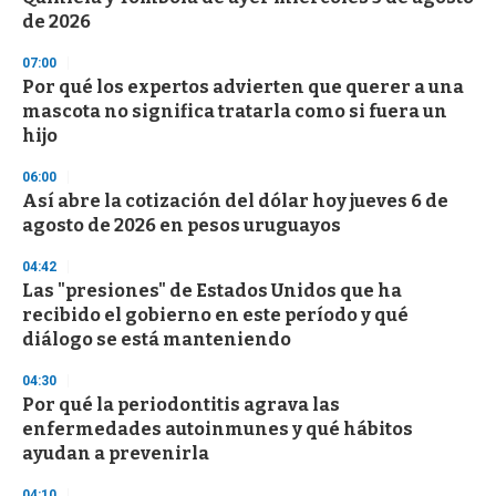
f
de 2026
3
3
s
07:00
e
Por qué los expertos advierten que querer a una
c
mascota no significa tratarla como si fuera un
o
n
hijo
d
s
06:00
Así abre la cotización del dólar hoy jueves 6 de
agosto de 2026 en pesos uruguayos
04:42
Las "presiones" de Estados Unidos que ha
recibido el gobierno en este período y qué
diálogo se está manteniendo
04:30
Por qué la periodontitis agrava las
enfermedades autoinmunes y qué hábitos
ayudan a prevenirla
04:10