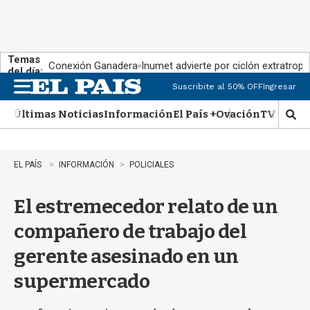
Temas
Conexión Ganadera
Inumet advierte por ciclón extratropi
del día:
Suscribite al 50% OFF
Ingresar
M
e
Últimas Noticias
Información
El País +
Ovación
TV Show
n
M
u
o
s
t
EL PAÍS
INFORMACIÓN
POLICIALES
r
a
El estremecedor relato de un
r
b
compañero de trabajo del
�
s
gerente asesinado en un
q
u
supermercado
e
d