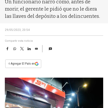
a
Un funcionario narró cómo, antes de
morir, el gerente le pidió que no le diera
las llaves del depósito a los delincuentes.
29/05/2023, 20:54
Compartir esta noticia
F
W
T
L
E
a
h
w
i
m
c
a
i
n
a
e
t
t
k
i
+
Agregar El País en
b
s
t
e
l
o
A
e
d
o
p
r
I
k
p
n