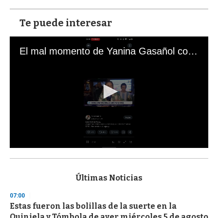
Te puede interesar
El mal momento de Yanina Gasañol con un hincha argentino en "Subrayado"
0
s
e
c
Últimas Noticias
o
n
07:00
d
Estas fueron las bolillas de la suerte en la
s
o
Quiniela y Tómbola de ayer miércoles 5 de agosto