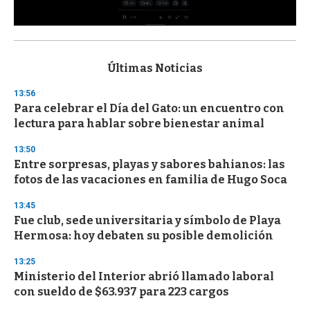
0
s
e
c
Últimas Noticias
o
n
13:56
d
Para celebrar el Día del Gato: un encuentro con
s
o
lectura para hablar sobre bienestar animal
f
3
13:50
3
s
Entre sorpresas, playas y sabores bahianos: las
e
fotos de las vacaciones en familia de Hugo Soca
c
o
13:45
n
d
Fue club, sede universitaria y símbolo de Playa
s
Hermosa: hoy debaten su posible demolición
13:25
Ministerio del Interior abrió llamado laboral
con sueldo de $63.937 para 223 cargos