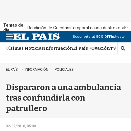
Temas del
Rendición de Cuentas
Temporal causa destrozos
En 
día:
Suscribite al 50% OFF
Ingresar
M
e
Últimas Noticias
Información
El País +
Ovación
TV Show
n
M
u
o
s
t
EL PAÍS
INFORMACIÓN
POLICIALES
r
a
Dispararon a una ambulancia
r
b
tras confundirla con
�
s
patrullero
q
u
e
d
02/07/2018, 05:00