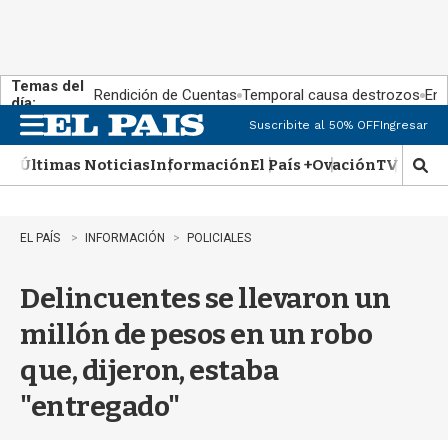
Temas del
Rendición de Cuentas
Temporal causa destrozos
En 
día:
Suscribite al 50% OFF
Ingresar
M
e
Últimas Noticias
Información
El País +
Ovación
TV Show
n
M
u
o
s
t
EL PAÍS
INFORMACIÓN
POLICIALES
r
a
Delincuentes se llevaron un
r
b
millón de pesos en un robo
�
s
que, dijeron, estaba
q
u
"entregado"
e
d