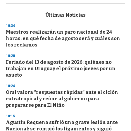
s
e
c
Últimas Noticias
o
n
10:34
d
Maestros realizarán un paro nacional de 24
s
o
horas: en qué fecha de agosto será y cuáles son
f
los reclamos
3
3
s
10:28
e
Feriado del 13 de agosto de 2026: quiénes no
c
trabajan en Uruguay el próximo jueves por un
o
n
asueto
d
s
10:24
Orsi valora “respuestas rápidas” ante el ciclón
extratropical y reúne al gobierno para
prepararse para El Niño
10:15
Agustín Requena sufrió una grave lesión ante
Nacional: se rompió los ligamentos y siguió