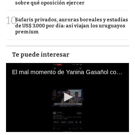
sobre qué oposición ejercer
10
Safaris privados, auroras boreales y estadías
de US$ 3.000 por día: así viajan los uruguayos
premium
Te puede interesar
El mal momento de Yanina Gasañol con un hincha argentino en "Subrayado"
0