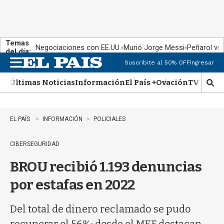
Temas
Negociaciones con EE.UU.
Murió Jorge Messi
Peñarol vs
del día:
Suscribite al 50% OFF
Ingresar
M
e
Últimas Noticias
Información
El País +
Ovación
TV Show
n
M
u
o
s
t
EL PAÍS
INFORMACIÓN
POLICIALES
r
a
CIBERSEGURIDAD
r
b
BROU recibió 1.193 denuncias
�
s
por estafas en 2022
q
u
e
Del total de dinero reclamado se pudo
d