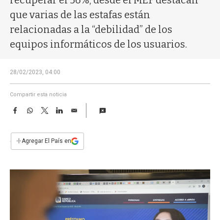
recuperar el 56%; desde el MEF destacan
a
que varias de las estafas están
relacionadas a la “debilidad” de los
equipos informáticos de los usuarios.
28/02/2023, 04:00
Compartir esta noticia
F
W
T
L
E
a
h
w
i
m
c
a
i
n
a
e
t
t
k
i
+
Agregar El País en
b
s
t
e
l
o
A
e
d
o
p
r
I
k
p
n