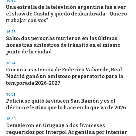
16:42
e
Una estrella de la televisión argentina fue a ver
c
el show de Gustaf y quedó deslumbrada: "Quiero
o
n
trabajar con vos"
d
s
16:28
Salto: dos personas murieron en las últimas
horas tras siniestros de tránsito en el mismo
punto de la ciudad
16:24
Con una asistencia de Federico Valverde, Real
Madrid ganó un amistoso preparatorio para la
temporada 2026-2027
16:01
Policía se quitó la vida en San Ramón y es el
décimo efectivo que lo hace en lo que va de 2026
15:30
Detuvieron en Uruguay a dos franceses
requeridos por Interpol Argentina por intentar