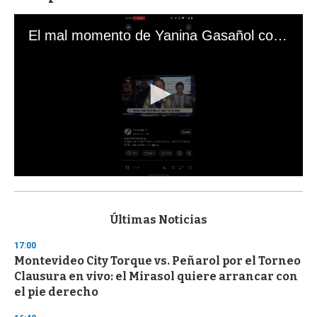
El mal momento de Yanina Gasañol con un hincha argentino en "Subrayado"
0
s
e
c
Últimas Noticias
o
n
17:00
d
Montevideo City Torque vs. Peñarol por el Torneo
s
o
Clausura en vivo: el Mirasol quiere arrancar con
f
el pie derecho
3
3
s