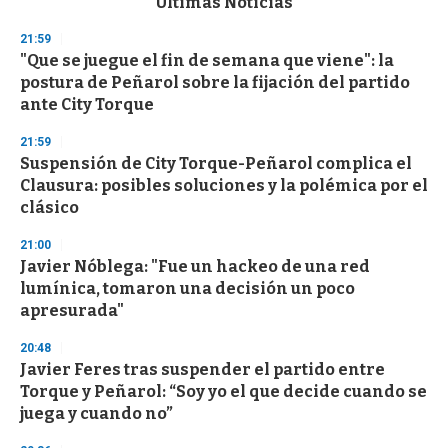
Últimas Noticias
o
n
21:59
d
"Que se juegue el fin de semana que viene": la
s
o
postura de Peñarol sobre la fijación del partido
f
ante City Torque
3
3
s
21:59
e
Suspensión de City Torque-Peñarol complica el
c
Clausura: posibles soluciones y la polémica por el
o
n
clásico
d
s
21:00
Javier Nóblega: "Fue un hackeo de una red
lumínica, tomaron una decisión un poco
apresurada"
20:48
Javier Feres tras suspender el partido entre
Torque y Peñarol: “Soy yo el que decide cuando se
juega y cuando no”