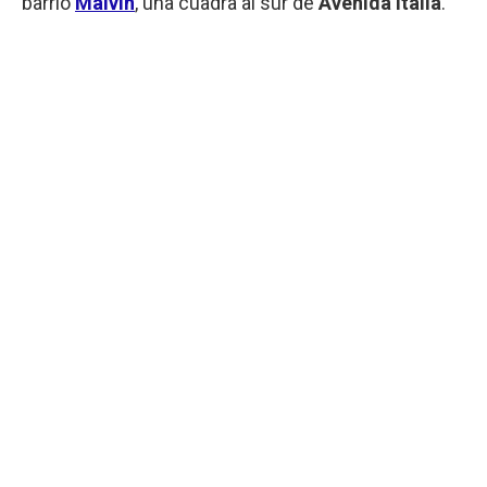
barrio
Malvín
, una cuadra al sur de
Avenida Italia
.