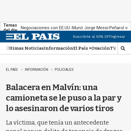
Temas
Negociaciones con EE.UU.
Murió Jorge Messi
Peñarol vs
del día:
Suscribite al 50% OFF
Ingresar
M
e
Últimas Noticias
Información
El País +
Ovación
TV Show
n
M
u
o
s
t
EL PAÍS
INFORMACIÓN
POLICIALES
r
a
Balacera en Malvín: una
r
b
camioneta se le puso a la par y
�
s
lo asesinaron de varios tiros
q
u
e
La víctima, que tenía un antecedente
d