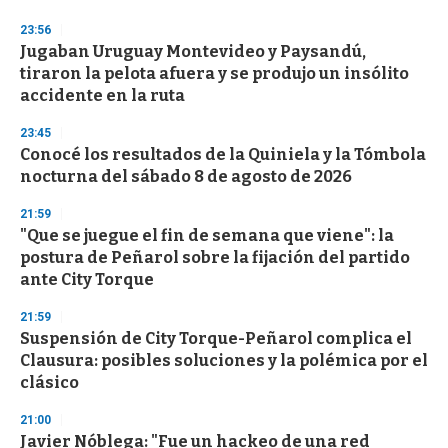
o
n
23:56
d
Jugaban Uruguay Montevideo y Paysandú,
s
o
tiraron la pelota afuera y se produjo un insólito
f
accidente en la ruta
3
3
s
23:45
e
Conocé los resultados de la Quiniela y la Tómbola
c
nocturna del sábado 8 de agosto de 2026
o
n
d
21:59
s
"Que se juegue el fin de semana que viene": la
postura de Peñarol sobre la fijación del partido
ante City Torque
21:59
Suspensión de City Torque-Peñarol complica el
Clausura: posibles soluciones y la polémica por el
clásico
21:00
Javier Nóblega: "Fue un hackeo de una red