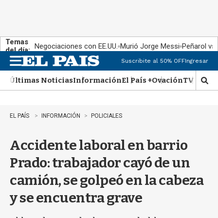
Temas
Negociaciones con EE.UU.
Murió Jorge Messi
Peñarol vs
del día:
Suscribite al 50% OFF
Ingresar
M
e
Últimas Noticias
Información
El País +
Ovación
TV Show
n
M
u
o
s
t
EL PAÍS
INFORMACIÓN
POLICIALES
r
a
Accidente laboral en barrio
r
b
Prado: trabajador cayó de un
�
s
camión, se golpeó en la cabeza
q
u
y se encuentra grave
e
d