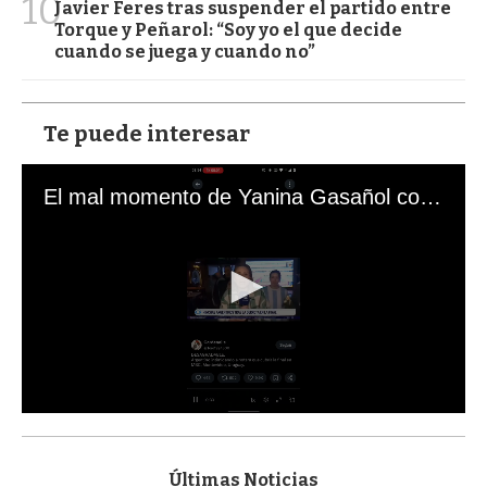
10
Javier Feres tras suspender el partido entre
Torque y Peñarol: “Soy yo el que decide
cuando se juega y cuando no”
Te puede interesar
El mal momento de Yanina Gasañol con un hincha argentino en "Subrayado"
0
s
e
c
Últimas Noticias