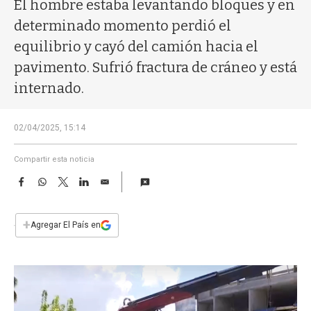
a
El hombre estaba levantando bloques y en
determinado momento perdió el
equilibrio y cayó del camión hacia el
pavimento. Sufrió fractura de cráneo y está
internado.
02/04/2025, 15:14
Compartir esta noticia
F
W
T
L
E
a
h
w
i
m
c
a
i
n
a
e
t
t
k
i
+
Agregar El País en
b
s
t
e
l
o
A
e
d
o
p
r
I
k
p
n