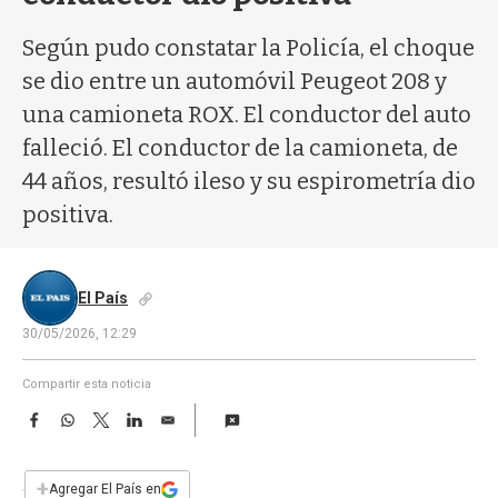
a
Según pudo constatar la Policía, el choque
se dio entre un automóvil Peugeot 208 y
una camioneta ROX. El conductor del auto
falleció. El conductor de la camioneta, de
44 años, resultó ileso y su espirometría dio
positiva.
El País
30/05/2026, 12:29
Compartir esta noticia
F
W
T
L
E
a
h
w
i
m
c
a
i
n
a
e
t
t
k
i
+
Agregar El País en