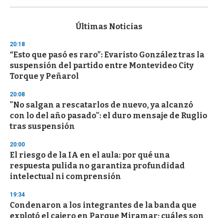
s
e
c
Últimas Noticias
o
n
20:18
d
“Esto que pasó es raro”: Evaristo González tras la
s
o
suspensión del partido entre Montevideo City
f
Torque y Peñarol
3
3
s
20:08
e
"No salgan a rescatarlos de nuevo, ya alcanzó
c
con lo del año pasado": el duro mensaje de Ruglio
o
n
tras suspensión
d
s
20:00
El riesgo de la IA en el aula: por qué una
respuesta pulida no garantiza profundidad
intelectual ni comprensión
19:34
Condenaron a los integrantes de la banda que
explotó el cajero en Parque Miramar; cuáles son