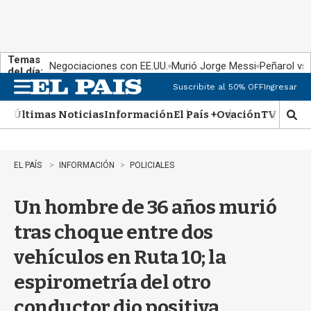
Temas
Negociaciones con EE.UU.
Murió Jorge Messi
Peñarol vs
del día:
Suscribite al 50% OFF
Ingresar
M
e
Últimas Noticias
Información
El País +
Ovación
TV Show
n
M
u
o
s
t
EL PAÍS
INFORMACIÓN
POLICIALES
r
a
Un hombre de 36 años murió
r
b
tras choque entre dos
�
s
vehículos en Ruta 10; la
q
u
espirometría del otro
e
d
conductor dio positiva