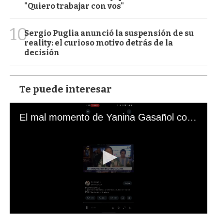
"Quiero trabajar con vos"
10
Sergio Puglia anunció la suspensión de su
reality: el curioso motivo detrás de la
decisión
Te puede interesar
El mal momento de Yanina Gasañol con un hincha argentino en "Subrayado"
0