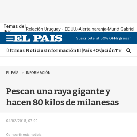
Temas del
Relación Uruguay - EE.UU.
Alerta naranja
Murió Gabriel 
día:
Suscribite al 50% OFF
Ingresar
M
e
Últimas Noticias
Información
El País +
Ovación
TV Show
n
M
u
o
s
t
EL PAÍS
INFORMACIÓN
r
a
Pescan una raya gigante y
r
b
hacen 80 kilos de milanesas
�
s
q
u
04/02/2015, 07:00
e
d
Compartir esta noticia