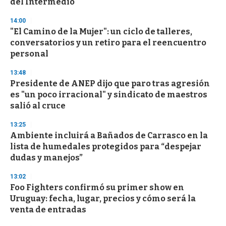
del Intermedio
d
s
14:00
"El Camino de la Mujer": un ciclo de talleres,
conversatorios y un retiro para el reencuentro
personal
13:48
Presidente de ANEP dijo que paro tras agresión
es "un poco irracional" y sindicato de maestros
salió al cruce
13:25
Ambiente incluirá a Bañados de Carrasco en la
lista de humedales protegidos para “despejar
dudas y manejos”
13:02
Foo Fighters confirmó su primer show en
Uruguay: fecha, lugar, precios y cómo será la
venta de entradas