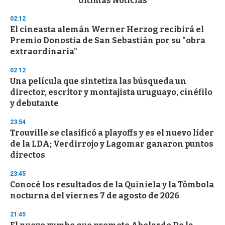
Últimas Noticias
o
n
02:12
d
El cineasta alemán Werner Herzog recibirá el
s
o
Premio Donostia de San Sebastián por su "obra
f
extraordinaria"
3
3
s
02:12
e
Una película que sintetiza las búsqueda un
c
director, escritor y montajista uruguayo, cinéfilo
o
n
y debutante
d
s
23:54
Trouville se clasificó a playoffs y es el nuevo líder
de la LDA; Verdirrojo y Lagomar ganaron puntos
directos
23:45
Conocé los resultados de la Quiniela y la Tómbola
nocturna del viernes 7 de agosto de 2026
21:45