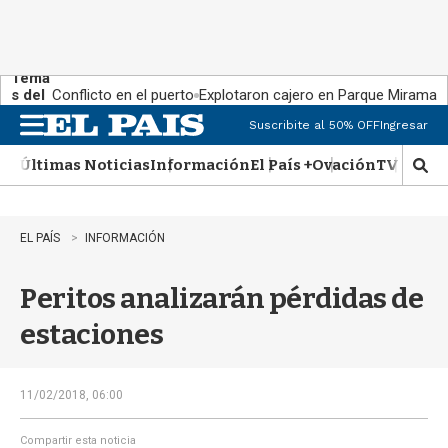
Tema
s del
Conflicto en el puerto
Explotaron cajero en Parque Miramar
día:
Suscribite al 50% OFF
Ingresar
M
e
Últimas Noticias
Información
El País +
Ovación
TV Show
n
M
u
o
s
t
EL PAÍS
INFORMACIÓN
r
a
Peritos analizarán pérdidas de
r
b
estaciones
�
s
q
u
11/02/2018, 06:00
e
d
Compartir esta noticia