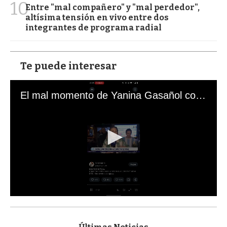
10
Entre "mal compañero" y "mal perdedor",
altísima tensión en vivo entre dos
integrantes de programa radial
Te puede interesar
El mal momento de Yanina Gasañol con un hincha argentino en "Subrayado"
0
s
e
c