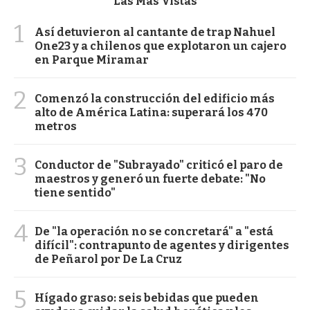
Las Más Vistas
1
Así detuvieron al cantante de trap Nahuel
One23 y a chilenos que explotaron un cajero
en Parque Miramar
2
Comenzó la construcción del edificio más
alto de América Latina: superará los 470
metros
3
Conductor de "Subrayado" criticó el paro de
maestros y generó un fuerte debate: "No
tiene sentido"
4
De "la operación no se concretará" a "está
difícil": contrapunto de agentes y dirigentes
de Peñarol por De La Cruz
5
Hígado graso: seis bebidas que pueden