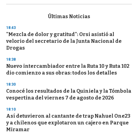
s
e
c
Últimas Noticias
o
n
18:43
d
"Mezcla de dolor y gratitud": Orsi asistió al
s
o
velorio del secretario de la Junta Nacional de
f
Drogas
3
3
s
18:38
e
Nuevo intercambiador entre la Ruta 10 y Ruta 102
c
dio comienzo a sus obras: todos los detalles
o
n
d
18:30
s
Conocé los resultados de la Quiniela y la Tómbola
vespertina del viernes 7 de agosto de 2026
18:10
Así detuvieron al cantante de trap Nahuel One23
y a chilenos que explotaron un cajero en Parque
Miramar