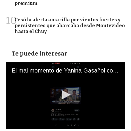
premium
10
Cesó la alerta amarilla por vientos fuertes y
persistentes que abarcaba desde Montevideo
hasta el Chuy
Te puede interesar
El mal momento de Yanina Gasañol con un hincha argentino en "Subrayado"
0