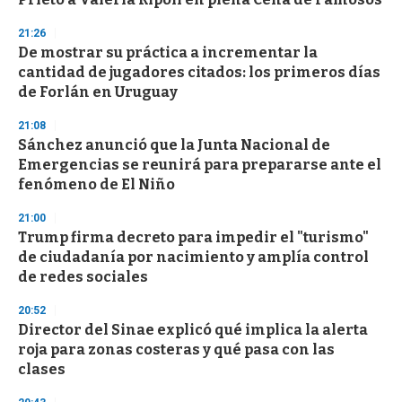
f
3
21:26
3
s
De mostrar su práctica a incrementar la
e
cantidad de jugadores citados: los primeros días
c
de Forlán en Uruguay
o
n
d
21:08
s
Sánchez anunció que la Junta Nacional de
Emergencias se reunirá para prepararse ante el
fenómeno de El Niño
21:00
Trump firma decreto para impedir el "turismo"
de ciudadanía por nacimiento y amplía control
de redes sociales
20:52
Director del Sinae explicó qué implica la alerta
roja para zonas costeras y qué pasa con las
clases