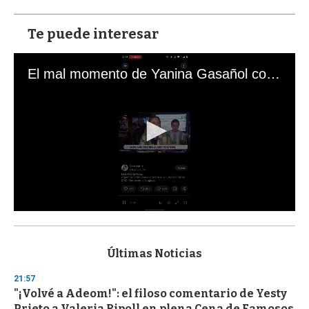
Te puede interesar
El mal momento de Yanina Gasañol con un hincha argentino en "Subrayado"
0
s
e
c
Últimas Noticias
o
n
21:57
d
"¡Volvé a Adeom!": el filoso comentario de Yesty
s
o
Prieto a Valeria Ripoll en plena Cena de Famosos