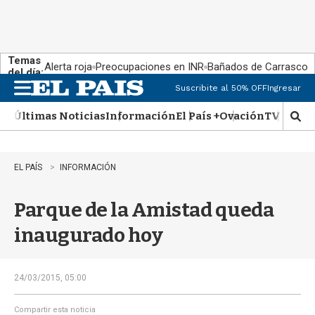
Temas
Alerta roja
Preocupaciones en INR
Bañados de Carrasco
del día:
Suscribite al 50% OFF
Ingresar
M
e
Últimas Noticias
Información
El País +
Ovación
TV Show
n
M
u
o
s
t
EL PAÍS
INFORMACIÓN
r
a
Parque de la Amistad queda
r
b
inaugurado hoy
�
s
q
u
24/03/2015, 05:00
e
d
Compartir esta noticia