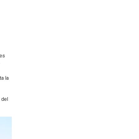
les
o
a la
 del