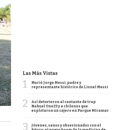
Las Más Vistas
1
Murió Jorge Messi, padre y
representante histórico de Lionel Messi
2
Así detuvieron al cantante de trap
Nahuel One23 y a chilenos que
explotaron un cajero en Parque Miramar
3
Jóvenes, sanos y obsesionados con el
futuro: el nuevo boom de la medicina de