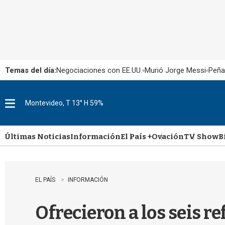
Temas del día:
Negociaciones con EE.UU.
Murió Jorge Messi
Peña
Montevideo, T 13° H 59%
M
e
n
u
Últimas Noticias
Información
El País +
Ovación
TV Show
B
EL PAÍS
INFORMACIÓN
Ofrecieron a los seis r