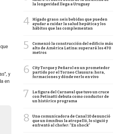
la longevidad llega a Uruguay
4
Hígado graso: seis bebidas que pueden
ayudar a cuidar la salud hepática y los
hábitos que las complementan
5
Comenzó la construcción del edificio más
 que
alto de América Latina: superará los 470
metros
6
City Torque y Peñarol en un prometedor
partido por el Torneo Clausura: hora,
s", y
formaciones y dónde verlo en vivo
da en
7
La figura del Carnaval que tuvo un cruce
con Petinatti debuta como conductor de
un histórico programa
8
Una comunicadora de Canal 10 denunció
que un ómnibus la atropelló, lo siguió y
enfrentó al chofer: "En shock"