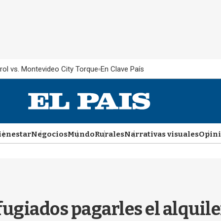
rol vs. Montevideo City Torque
En Clave País
ienestar
Negocios
Mundo
Rurales
Narrativas visuales
Opin
efugiados pagarles el alquil