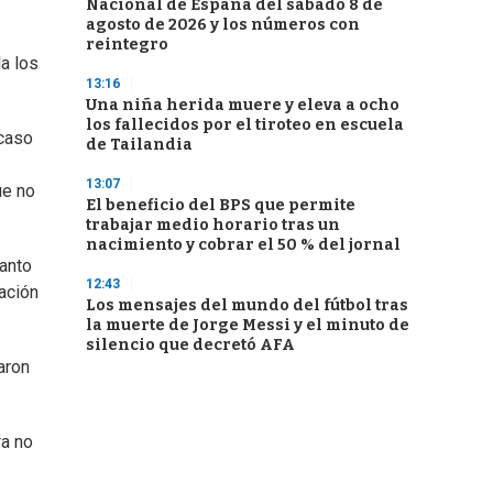
Nacional de España del sábado 8 de
agosto de 2026 y los números con
reintegro
a los
13:16
Una niña herida muere y eleva a ocho
los fallecidos por el tiroteo en escuela
scaso
de Tailandia
13:07
ue no
El beneficio del BPS que permite
trabajar medio horario tras un
nacimiento y cobrar el 50 % del jornal
tanto
12:43
ación
Los mensajes del mundo del fútbol tras
la muerte de Jorge Messi y el minuto de
silencio que decretó AFA
aron
ra no