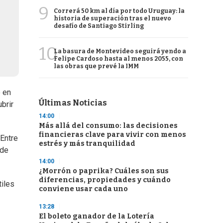
9
Correrá 50 km al día por todo Uruguay: la
historia de superación tras el nuevo
desafío de Santiago Stirling
10
La basura de Montevideo seguirá yendo a
Felipe Cardoso hasta al menos 2055, con
las obras que prevé la IMM
o en
Últimas Noticias
brir
14:00
Más allá del consumo: las decisiones
financieras clave para vivir con menos
 Entre
estrés y más tranquilidad
 de
14:00
¿Morrón o paprika? Cuáles son sus
diferencias, propiedades y cuándo
tiles
conviene usar cada uno
13:28
El boleto ganador de la Lotería