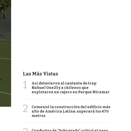
Las Más Vistas
1
Así detuvieron al cantante de trap
Nahuel One23 y a chilenos que
explotaron un cajero en Parque Miramar
2
Comenzó la construcción del edificio más
alto de América Latina: superará los 470
metros
Conductor de "Subrayado" criticó el paro