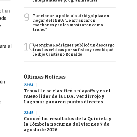
integrantes de programa radial
l, un
9
Funcionaria policial sufrió golpiza en
eda
hogar del INAU: "Le arrancaron
e
mechones y se los mostraron como
trofeo"
10
Georgina Rodríguez publicó un descargo
ara el
tras las críticas por su físico y reveló qué
le dijo Cristiano Ronaldo
Últimas Noticias
gún
23:54
Trouville se clasificó a playoffs y es el
nuevo líder de la LDA; Verdirrojo y
Lagomar ganaron puntos directos
o.
23:45
Conocé los resultados de la Quiniela y
la Tómbola nocturna del viernes 7 de
agosto de 2026