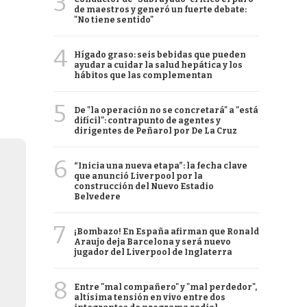
3
de maestros y generó un fuerte debate:
"No tiene sentido"
4
Hígado graso: seis bebidas que pueden
ayudar a cuidar la salud hepática y los
hábitos que las complementan
5
De "la operación no se concretará" a "está
difícil": contrapunto de agentes y
dirigentes de Peñarol por De La Cruz
6
“Inicia una nueva etapa”: la fecha clave
que anunció Liverpool por la
construcción del Nuevo Estadio
Belvedere
7
¡Bombazo! En España afirman que Ronald
Araujo deja Barcelona y será nuevo
jugador del Liverpool de Inglaterra
8
Entre "mal compañero" y "mal perdedor",
altísima tensión en vivo entre dos