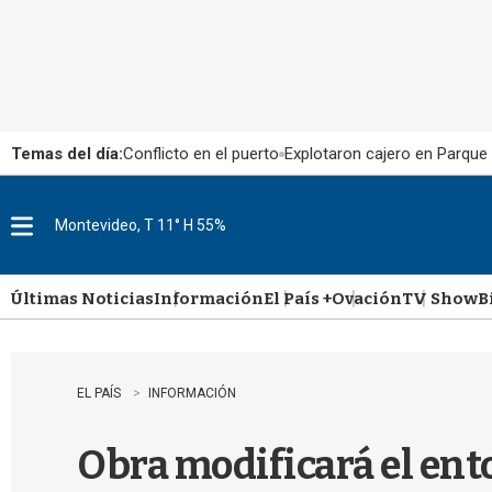
Temas del día:
Conflicto en el puerto
Explotaron cajero en Parque
Montevideo, T 11° H 55%
M
e
n
u
Últimas Noticias
Información
El País +
Ovación
TV Show
B
EL PAÍS
INFORMACIÓN
Obra modificará el ento