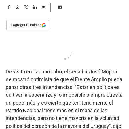
a
F
W
T
L
E
a
h
w
i
m
c
a
i
n
a
e
t
t
k
i
+
Agregar El País en
b
s
t
e
l
o
A
e
d
o
p
r
I
k
p
n
De visita en Tacuarembó, el senador José Mujica
se mostró optimista de que el Frente Amplio pueda
ganar otras tres intendencias. "Estar en política es
cultivar la esperanza y lo imposible siempre cuesta
un poco más, y es cierto que territorialmente el
Partido Nacional tiene más en el mapa de las
intendencias, pero no tiene mayoría en la voluntad
política del corazón de la mayoría del Uruguay", dijo