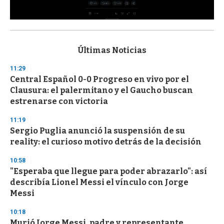
0
s
e
c
Últimas Noticias
o
n
11:29
d
Central Español 0-0 Progreso en vivo por el
s
o
Clausura: el palermitano y el Gaucho buscan
f
estrenarse con victoria
3
3
s
11:19
e
Sergio Puglia anunció la suspensión de su
c
reality: el curioso motivo detrás de la decisión
o
n
d
10:58
s
"Esperaba que llegue para poder abrazarlo": así
describía Lionel Messi el vínculo con Jorge
Messi
10:18
Murió Jorge Messi, padre y representante