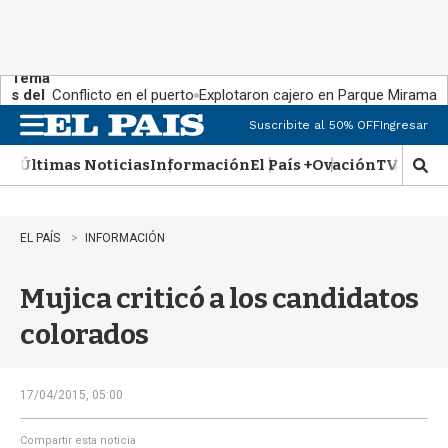
Tema
s del
Conflicto en el puerto
Explotaron cajero en Parque Miramar
día:
Suscribite al 50% OFF
Ingresar
M
e
Últimas Noticias
Información
El País +
Ovación
TV Show
n
M
u
o
s
t
EL PAÍS
INFORMACIÓN
r
a
Mujica criticó a los candidatos
r
b
colorados
�
s
q
u
17/04/2015, 05:00
e
d
Compartir esta noticia