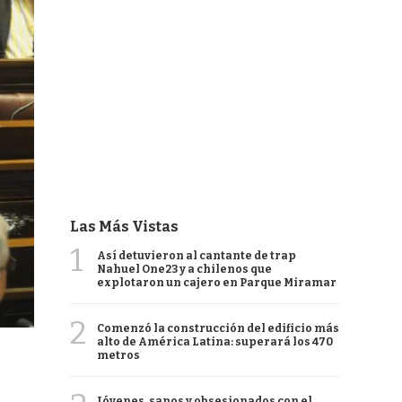
Las Más Vistas
1
Así detuvieron al cantante de trap
Nahuel One23 y a chilenos que
explotaron un cajero en Parque Miramar
2
Comenzó la construcción del edificio más
alto de América Latina: superará los 470
metros
Jóvenes, sanos y obsesionados con el