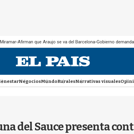
 Miramar
Afirman que Araujo se va del Barcelona
Gobierno demanda
ienestar
Negocios
Mundo
Rurales
Narrativas visuales
Opin
una del Sauce presenta con