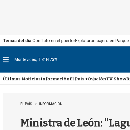
Temas del día:
Conflicto en el puerto
Explotaron cajero en Parque
Montevideo, T 8° H 73%
M
e
n
u
Últimas Noticias
Información
El País +
Ovación
TV Show
B
EL PAÍS
INFORMACIÓN
Ministra de León: "Lag