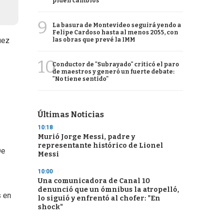
piden cambios
9
La basura de Montevideo seguirá yendo a
Felipe Cardoso hasta al menos 2055, con
uez
las obras que prevé la IMM
10
Conductor de "Subrayado" criticó el paro
de maestros y generó un fuerte debate:
"No tiene sentido"
Últimas Noticias
10:18
Murió Jorge Messi, padre y
representante histórico de Lionel
De
Messi
10:00
Una comunicadora de Canal 10
denunció que un ómnibus la atropelló,
s en
lo siguió y enfrentó al chofer: "En
shock"