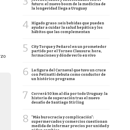
3
futuro: el nuevo boom de la medicina de
la longevidad llega a Uruguay
4
Hígado graso: seis bebidas que pueden
ayudar a cuidar la salud hepática y los
hábitos que las complementan
5
City Torque y Peñarol en un prometedor
partido por el Torneo Clausura: hora,
formaciones y dónde verlo en vivo
rzo
6
La figura del Carnaval que tuvo un cruce
con Petinatti debuta como conductor de
un histórico programa
7
Correrá 50 km al día por todo Uruguay: la
historia de superación tras el nuevo
desafío de Santiago Stirling
8
"Más burocracia y complicación":
supermercados y comercios cuestionan
medida de informar precios por unidad y