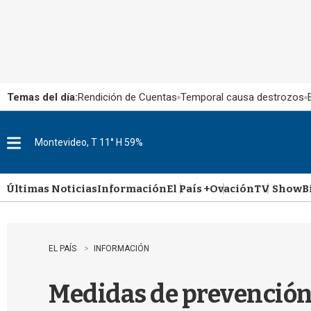
Temas del día:
Rendición de Cuentas
Temporal causa destrozos
Montevideo, T 11° H 59%
M
e
n
u
Últimas Noticias
Información
El País +
Ovación
TV Show
B
EL PAÍS
INFORMACIÓN
Medidas de prevención 