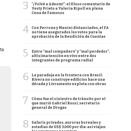
3
"¡Volvé a Adeom!": el filoso comentario de
Yesty Prieto a Valeria Ripoll en plena
Cena de Famosos
4
Con Perrone y Manini distanciados, el FA
no tiene asegurados los votos para la
aprobación de la Rendición de Cuentas
5
ta
Entre "mal compañero" y "mal perdedor",
altísima tensión en vivo entre dos
integrantes de programa radial
6
La paradoja en la frontera con Brasil:
Rivera no construye edificios hace una
década y Livramento explota con obras
7
Cómo fue el siniestro de tránsito por el
que murió Gabriel Rossi, secretario
general de Drogas
8
Safaris privados, auroras boreales y
estadías de US$ 3.000 por día: así viajan