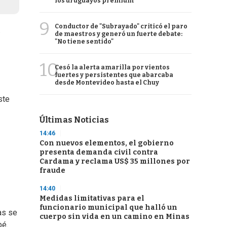
los uruguayos premium
9
Conductor de "Subrayado" criticó el paro
.
de maestros y generó un fuerte debate:
"No tiene sentido"
10
Cesó la alerta amarilla por vientos
fuertes y persistentes que abarcaba
desde Montevideo hasta el Chuy
ste
Últimas Noticias
14:46
Con nuevos elementos, el gobierno
presenta demanda civil contra
Cardama y reclama US$ 35 millones por
fraude
14:40
Medidas limitativas para el
funcionario municipal que halló un
as se
cuerpo sin vida en un camino en Minas
bé.