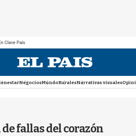
En Clave País
ienestar
Negocios
Mundo
Rurales
Narrativas visuales
Opin
de fallas del corazón