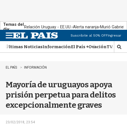
Temas del
Relación Uruguay - EE.UU.
Alerta naranja
Murió Gabriel 
día:
Suscribite al 50% OFF
Ingresar
M
e
Últimas Noticias
Información
El País +
Ovación
TV Show
n
M
u
o
s
t
EL PAÍS
INFORMACIÓN
r
a
Mayoría de uruguayos apoya
r
b
prisión perpetua para delitos
�
s
excepcionalmente graves
q
u
e
d
23/02/2018, 23:54