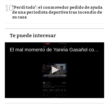
10
"Perdí todo": el conmovedor pedido de ayuda
de una periodista deportiva tras incendio de
su casa
Te puede interesar
El mal momento de Yanina Gasañol con un hincha argentino en "Subrayado"
0
s
e