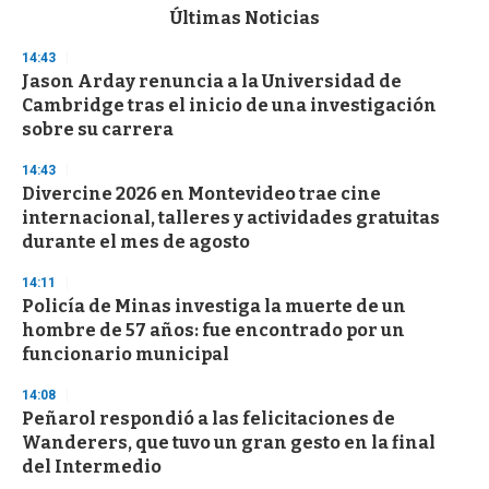
c
Últimas Noticias
o
n
14:43
d
Jason Arday renuncia a la Universidad de
s
o
Cambridge tras el inicio de una investigación
f
sobre su carrera
3
3
s
14:43
e
Divercine 2026 en Montevideo trae cine
c
internacional, talleres y actividades gratuitas
o
n
durante el mes de agosto
d
s
14:11
Policía de Minas investiga la muerte de un
hombre de 57 años: fue encontrado por un
funcionario municipal
14:08
Peñarol respondió a las felicitaciones de
Wanderers, que tuvo un gran gesto en la final
del Intermedio