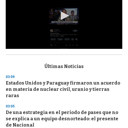
0
s
e
c
Últimas Noticias
o
n
03:09
d
Estados Unidos y Paraguay firmaron un acuerdo
s
o
en materia de nuclear civil, uranio y tierras
f
raras
3
3
s
03:05
e
De una estrategia en el período de pases que no
c
se explica a un equipo desnorteado: el presente
o
n
de Nacional