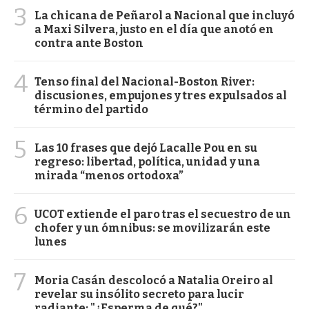
3
La chicana de Peñarol a Nacional que incluyó
a Maxi Silvera, justo en el día que anotó en
contra ante Boston
4
Tenso final del Nacional-Boston River:
discusiones, empujones y tres expulsados al
término del partido
5
Las 10 frases que dejó Lacalle Pou en su
regreso: libertad, política, unidad y una
mirada “menos ortodoxa”
6
UCOT extiende el paro tras el secuestro de un
chofer y un ómnibus: se movilizarán este
lunes
7
Moria Casán descolocó a Natalia Oreiro al
revelar su insólito secreto para lucir
radiante: "¿Esperma de qué?"