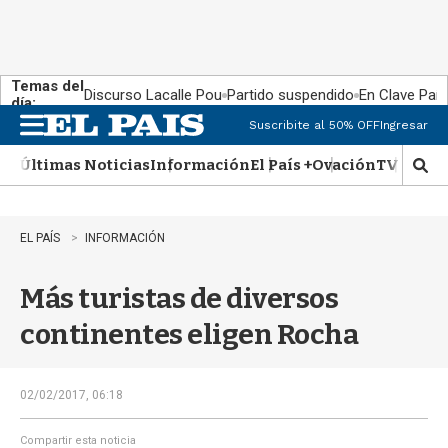
Temas del
Discurso Lacalle Pou
Partido suspendido
En Clave País
día:
Suscribite al 50% OFF
Ingresar
M
e
Últimas Noticias
Información
El País +
Ovación
TV Show
n
M
u
o
s
t
EL PAÍS
INFORMACIÓN
r
a
Más turistas de diversos
r
b
continentes eligen Rocha
�
s
q
u
02/02/2017, 06:18
e
d
Compartir esta noticia