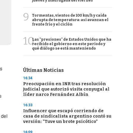
jueves y madrugada del viernes
9
Tormentas, vientos de 100 km/h y caída
abrupta de temperatura: así avanzan el
frente frío y el ciclón
10
Las "presiones" de Estados Unidos que ha
recibido el gobierno en este período y
qué diálogo se está manteniendo
as
Últimas Noticias
16:34
Preocupación en INR tras resolución
judicial que autorizó visita conyugal al
líder narco Fernández Albín
s
16:33
Influencer que escapó corriendo de
 del
casa de sindicalista argentino contó su
versión: "Tuve un brote psicótico"
16:09