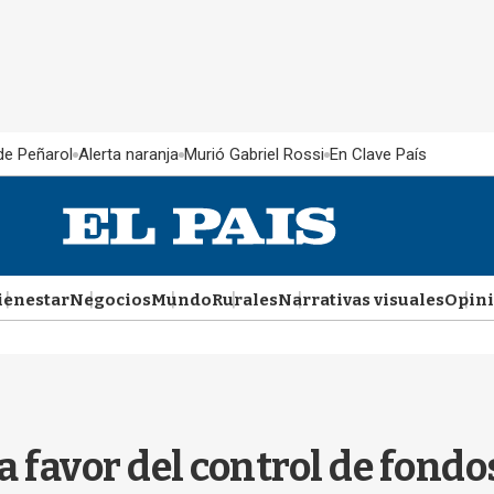
 de Peñarol
Alerta naranja
Murió Gabriel Rossi
En Clave País
ienestar
Negocios
Mundo
Rurales
Narrativas visuales
Opin
 a favor del control de fondo