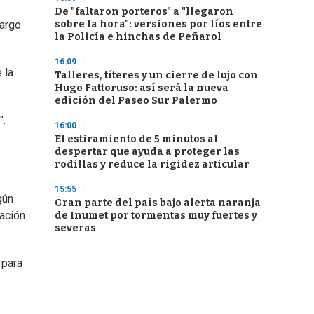
De "faltaron porteros" a "llegaron
sobre la hora": versiones por líos entre
bargo
la Policía e hinchas de Peñarol
16:09
 la
Talleres, títeres y un cierre de lujo con
Hugo Fattoruso: así será la nueva
edición del Paseo Sur Palermo
".
16:00
El estiramiento de 5 minutos al
despertar que ayuda a proteger las
rodillas y reduce la rigidez articular
15:55
gún
Gran parte del país bajo alerta naranja
tación
de Inumet por tormentas muy fuertes y
severas
 para