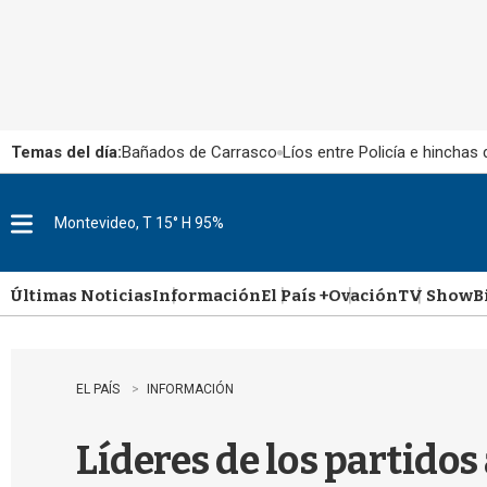
Temas del día:
Bañados de Carrasco
Líos entre Policía e hinchas
Montevideo, T 15° H 95%
M
e
n
u
Últimas Noticias
Información
El País +
Ovación
TV Show
B
EL PAÍS
INFORMACIÓN
Líderes de los partidos