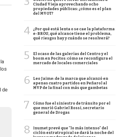
3
Ciudad Vieja aprovechando ocho
propiedades públicas: ¿cómo es el plan
del MVOT?
4
¿Por qué está lenta o se cae la plataforma
e-BROU, qué alcance tiene el problema,
qué riesgos hay y cuándo se resolverá?
5
El ocaso de las galerías del Centro y el
boom en Pocitos: cómo se reconfigura el
la
mercado de locales comerciales
 los
6
Leo Jaime: de la marca que alcanzó en
apenas cuatro partidos en Peñarol al
MVP de la final con más que gambetas
l de
7
Cómo fue el siniestro de tránsito por el
que murió Gabriel Rossi, secretario
general de Drogas
8
Inumet prevé que "lo más intenso" del
ciclón extratropical se dará la noche del