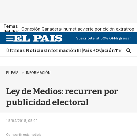
Temas
Conexión Ganadera
Inumet advierte por ciclón extratropi
del día:
Suscribite al 50% OFF
Ingresar
M
e
Últimas Noticias
Información
El País +
Ovación
TV Show
n
M
u
o
s
t
EL PAÍS
INFORMACIÓN
r
a
Ley de Medios: recurren por
r
b
publicidad electoral
�
s
q
u
15/04/2015, 05:00
e
d
Compartir esta noticia