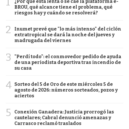
1
¿Por qué está lenta o se cae la plataforma e-
BROU, qué alcance tiene el problema, qué
riesgos hay y cuándo se resolverá?
2
Inumet prevé que "lo más intenso" del ciclón
extratropical se dará la noche del jueves y
madrugada del viernes
3
"Perdí todo": el conmovedor pedido de ayuda
de una periodista deportiva tras incendio de
su casa
4
Sorteo del 5 de Oro de este miércoles 5 de
agosto de 2026: números sorteados, pozos y
aciertos
5
Conexión Ganadera: Justicia prorrogó las
cautelares; Cabral denunció amenazas y
Carrasco reclamó traslados