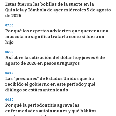
Estas fueron las bolillas de la suerte en la
s
o
Quiniela y Tómbola de ayer miércoles 5 de agosto
f
de 2026
3
3
s
07:00
e
Por qué los expertos advierten que querer a una
c
mascota no significa tratarla como si fuera un
o
n
hijo
d
s
06:00
Así abre la cotización del dólar hoy jueves 6 de
agosto de 2026 en pesos uruguayos
04:42
Las "presiones" de Estados Unidos que ha
recibido el gobierno en este período y qué
diálogo se está manteniendo
04:30
Por qué la periodontitis agrava las
enfermedades autoinmunes y qué hábitos