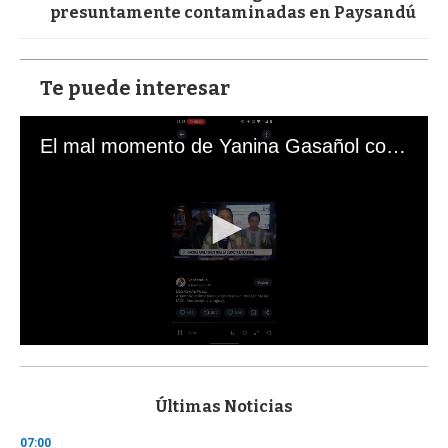
presuntamente contaminadas en Paysandú
Te puede interesar
El mal momento de Yanina Gasañol con un hincha argentino en "Subrayado"
0
s
e
c
Últimas Noticias
o
n
07:00
d