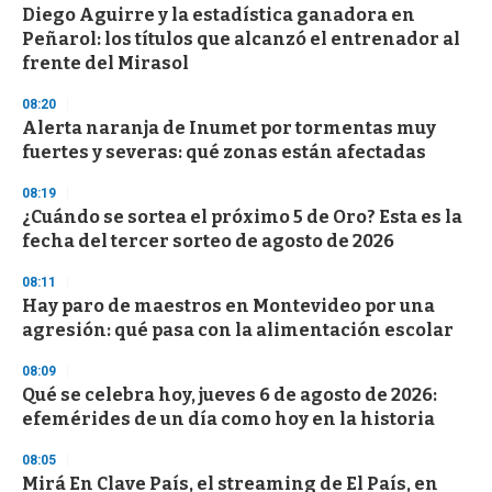
s
Diego Aguirre y la estadística ganadora en
Peñarol: los títulos que alcanzó el entrenador al
frente del Mirasol
08:20
Alerta naranja de Inumet por tormentas muy
fuertes y severas: qué zonas están afectadas
08:19
¿Cuándo se sortea el próximo 5 de Oro? Esta es la
fecha del tercer sorteo de agosto de 2026
08:11
Hay paro de maestros en Montevideo por una
agresión: qué pasa con la alimentación escolar
08:09
Qué se celebra hoy, jueves 6 de agosto de 2026:
efemérides de un día como hoy en la historia
08:05
Mirá En Clave País, el streaming de El País, en