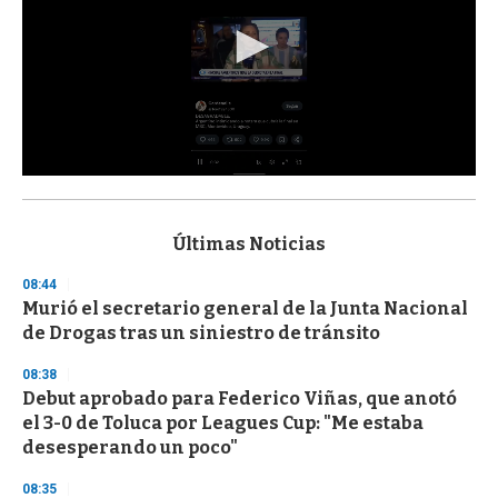
0
s
e
c
Últimas Noticias
o
n
08:44
d
Murió el secretario general de la Junta Nacional
s
o
de Drogas tras un siniestro de tránsito
f
3
08:38
3
s
Debut aprobado para Federico Viñas, que anotó
e
el 3-0 de Toluca por Leagues Cup: "Me estaba
c
desesperando un poco"
o
n
d
08:35