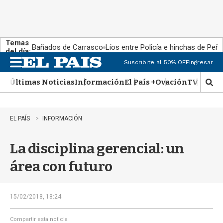
Temas
Bañados de Carrasco
Líos entre Policía e hinchas de Peña
del día:
Suscribite al 50% OFF
Ingresar
M
e
Últimas Noticias
Información
El País +
Ovación
TV Show
n
M
u
o
s
t
EL PAÍS
INFORMACIÓN
r
a
La disciplina gerencial: un
r
b
área con futuro
�
s
q
u
15/02/2018, 18:24
e
d
Compartir esta noticia