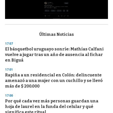
0
s
e
c
Últimas Noticias
o
n
17:07
d
El básquetbol uruguayo sonríe: Mathías Calfani
s
o
vuelve a jugar tras un año de ausencia al fichar
f
en Biguá
3
3
s
17:01
e
Rapiña a un residencial en Colón: delincuente
c
amenazó a una mujer con un cuchillo y se llevó
o
n
más de $ 200.000
d
s
17:00
Por qué cada vez más personas guardan una
hoja de laurel en la funda del celular y qué
significa este ritual