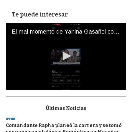
Te puede interesar
El mal momento de Yanina Gasañol con un hincha argentino en "Subrayado"
0
s
e
c
Últimas Noticias
o
n
09:08
d
Comandante Rapha planeó la carrera y se tomó
s
o
venganza en el clásico Romántico en Maroñas