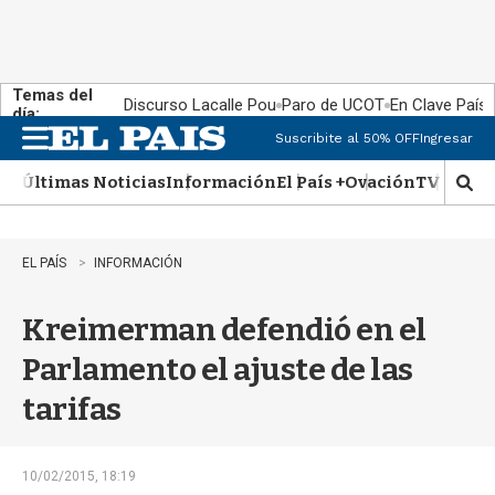
Temas del
Discurso Lacalle Pou
Paro de UCOT
En Clave País
día:
Suscribite al 50% OFF
Ingresar
M
e
Últimas Noticias
Información
El País +
Ovación
TV Show
n
M
u
o
s
t
EL PAÍS
INFORMACIÓN
r
a
Kreimerman defendió en el
r
b
Parlamento el ajuste de las
�
s
tarifas
q
u
e
d
10/02/2015, 18:19