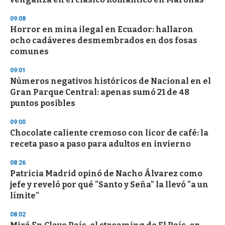
f
3
09:08
3
s
Horror en mina ilegal en Ecuador: hallaron
e
ocho cadáveres desmembrados en dos fosas
c
comunes
o
n
d
09:01
s
Números negativos históricos de Nacional en el
Gran Parque Central: apenas sumó 21 de 48
puntos posibles
09:00
Chocolate caliente cremoso con licor de café: la
receta paso a paso para adultos en invierno
08:26
Patricia Madrid opinó de Nacho Álvarez como
jefe y reveló por qué "Santo y Seña" la llevó "a un
límite"
08:02