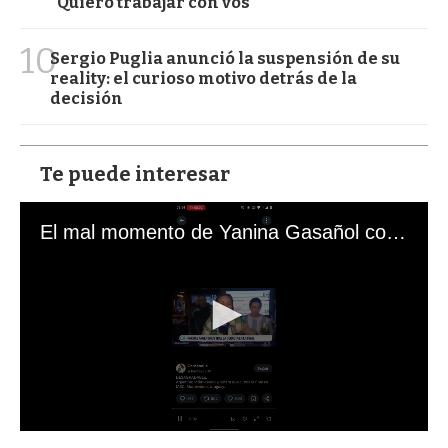
"Quiero trabajar con vos"
10
Sergio Puglia anunció la suspensión de su
reality: el curioso motivo detrás de la
decisión
Te puede interesar
El mal momento de Yanina Gasañol con un hincha argentino en "Subrayado"
0