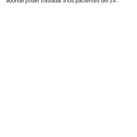
adonde poder trasladar a los pacientes del 24".