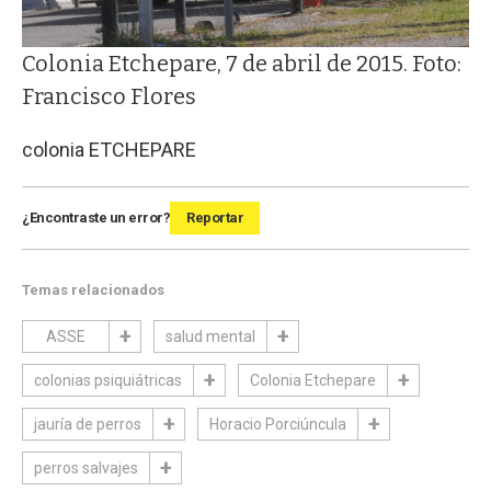
Colonia Etchepare, 7 de abril de 2015. Foto:
Francisco Flores
colonia ETCHEPARE
¿Encontraste un error?
Reportar
Temas relacionados
ASSE
salud mental
colonias psiquiátricas
Colonia Etchepare
jauría de perros
Horacio Porciúncula
perros salvajes