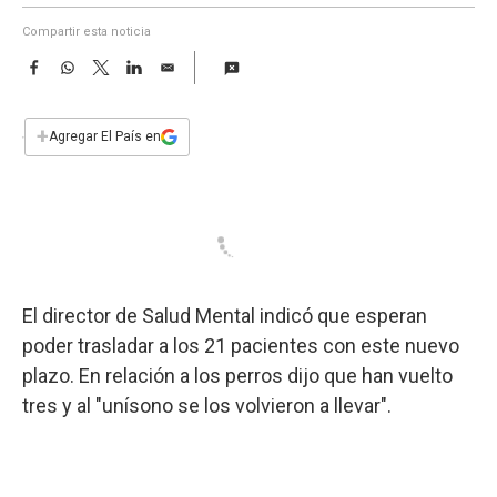
a
Compartir esta noticia
F
W
T
L
E
a
h
w
i
m
c
a
i
n
a
e
t
t
k
i
+
Agregar El País en
b
s
t
e
l
o
A
e
d
o
p
r
I
k
p
n
El director de Salud Mental indicó que esperan
poder trasladar a los 21 pacientes con este nuevo
plazo. En relación a los perros dijo que han vuelto
tres y al "unísono se los volvieron a llevar".