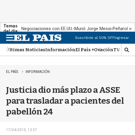
Temas
Negociaciones con EE.UU.
Murió Jorge Messi
Peñarol vs
del día:
Suscribite al 50% OFF
Ingresar
M
e
Últimas Noticias
Información
El País +
Ovación
TV Show
n
M
u
o
s
t
EL PAÍS
INFORMACIÓN
r
a
Justicia dio más plazo a ASSE
r
b
para trasladar a pacientes del
�
s
pabellón 24
q
u
e
d
17/04/2015, 13:57