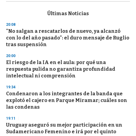
s
e
c
Últimas Noticias
o
n
20:08
d
"No salgan a rescatarlos de nuevo, ya alcanzó
s
o
con lo del año pasado": el duro mensaje de Ruglio
f
tras suspensión
3
3
s
20:00
e
El riesgo de la IA en el aula: por qué una
c
respuesta pulida no garantiza profundidad
o
n
intelectual ni comprensión
d
s
19:34
Condenaron a los integrantes de la banda que
explotó el cajero en Parque Miramar; cuáles son
las condenas
19:11
Uruguay aseguró su mejor participación en un
Sudamericano Femenino e irá por el quinto