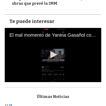
obras que prevé la IMM
Te puede interesar
El mal momento de Yanina Gasañol con un hincha argentino en "Subrayado"
0
s
e
c
Últimas Noticias
o
n
11:29