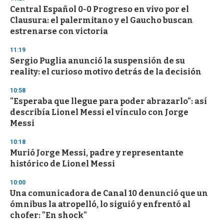
d
Central Español 0-0 Progreso en vivo por el
s
o
Clausura: el palermitano y el Gaucho buscan
f
estrenarse con victoria
3
3
s
11:19
e
Sergio Puglia anunció la suspensión de su
c
reality: el curioso motivo detrás de la decisión
o
n
d
10:58
s
"Esperaba que llegue para poder abrazarlo": así
describía Lionel Messi el vínculo con Jorge
Messi
10:18
Murió Jorge Messi, padre y representante
histórico de Lionel Messi
10:00
Una comunicadora de Canal 10 denunció que un
ómnibus la atropelló, lo siguió y enfrentó al
chofer: "En shock"