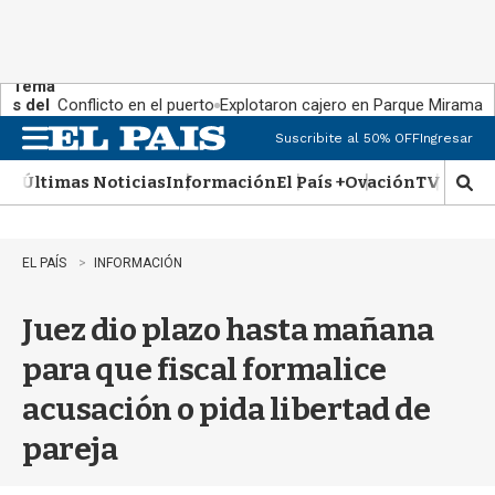
Tema
s del
Conflicto en el puerto
Explotaron cajero en Parque Miramar
día:
Suscribite al 50% OFF
Ingresar
M
e
Últimas Noticias
Información
El País +
Ovación
TV Show
n
M
u
o
s
t
EL PAÍS
INFORMACIÓN
r
a
Juez dio plazo hasta mañana
r
b
para que fiscal formalice
�
s
acusación o pida libertad de
q
u
pareja
e
d