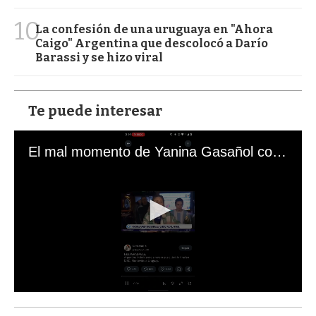
10
La confesión de una uruguaya en "Ahora
Caigo" Argentina que descolocó a Darío
Barassi y se hizo viral
Te puede interesar
El mal momento de Yanina Gasañol con un hincha argentino en "Subrayado"
0
s