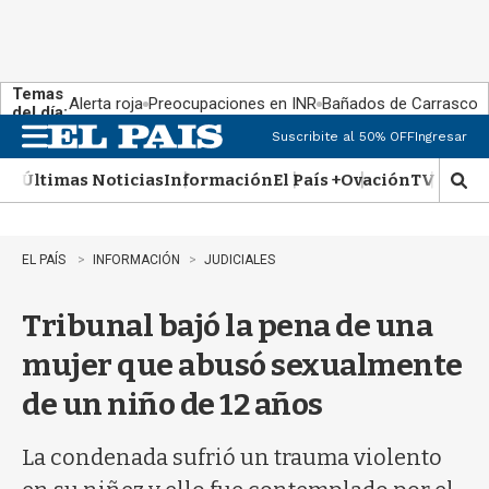
Temas
Alerta roja
Preocupaciones en INR
Bañados de Carrasco
del día:
Suscribite al 50% OFF
Ingresar
M
e
Últimas Noticias
Información
El País +
Ovación
TV Show
n
M
u
o
s
t
EL PAÍS
INFORMACIÓN
JUDICIALES
r
a
Tribunal bajó la pena de una
r
b
mujer que abusó sexualmente
�
s
de un niño de 12 años
q
u
e
La condenada sufrió un trauma violento
d