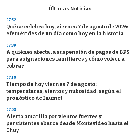
e
c
Últimas Noticias
o
n
07:52
d
Qué se celebra hoy, viernes 7 de agosto de 2026:
s
o
efemérides de un día como hoy en la historia
f
3
07:39
3
s
A quiénes afecta la suspensión de pagos de BPS
e
para asignaciones familiares y cómo volver a
c
cobrar
o
n
d
07:10
s
Tiempo de hoy viernes 7 de agosto:
temperaturas, vientos y nubosidad, según el
pronóstico de Inumet
07:03
Alerta amarilla por vientos fuertes y
persistentes abarca desde Montevideo hasta el
Chuy