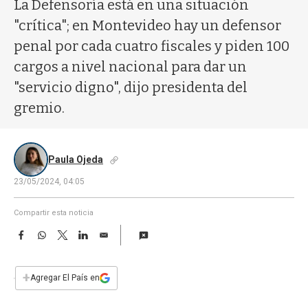
a
La Defensoría está en una situación
"crítica"; en Montevideo hay un defensor
penal por cada cuatro fiscales y piden 100
cargos a nivel nacional para dar un
"servicio digno", dijo presidenta del
gremio.
Paula Ojeda
23/05/2024, 04:05
Compartir esta noticia
F
W
T
L
E
a
h
w
i
m
c
a
i
n
a
e
t
t
k
i
+
Agregar El País en
b
s
t
e
l
o
A
e
d