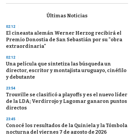
s
e
c
Últimas Noticias
o
n
02:12
d
El cineasta alemán Werner Herzog recibirá el
s
o
Premio Donostia de San Sebastián por su "obra
f
extraordinaria"
3
3
s
02:12
e
Una película que sintetiza las búsqueda un
c
director, escritor y montajista uruguayo, cinéfilo
o
n
y debutante
d
s
23:54
Trouville se clasificó a playoffs y es el nuevo líder
de la LDA; Verdirrojo y Lagomar ganaron puntos
directos
23:45
Conocé los resultados de la Quiniela y la Tómbola
nocturna del viernes 7 de agosto de 2026