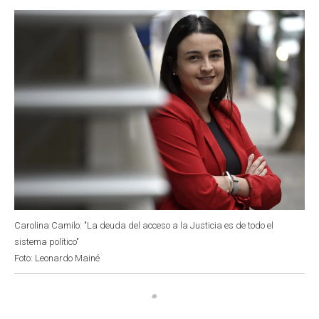
o
p
r
I
k
p
n
Carolina Camilo: "La deuda del acceso a la Justicia es de todo el
sistema político"
Foto: Leonardo Mainé