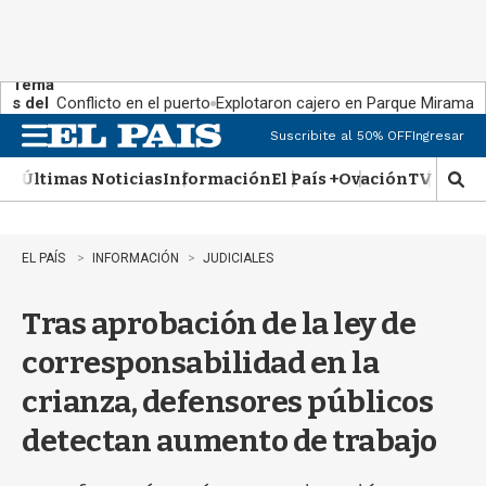
Tema
s del
Conflicto en el puerto
Explotaron cajero en Parque Miramar
día:
Suscribite al 50% OFF
Ingresar
M
e
Últimas Noticias
Información
El País +
Ovación
TV Show
n
M
u
o
s
t
EL PAÍS
INFORMACIÓN
JUDICIALES
r
a
Tras aprobación de la ley de
r
b
corresponsabilidad en la
�
s
crianza, defensores públicos
q
u
detectan aumento de trabajo
e
d