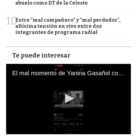
abuelo como DT de la Celeste
10
Entre "mal compañero" y "mal perdedor",
altísima tensión en vivo entre dos
integrantes de programa radial
Te puede interesar
El mal momento de Yanina Gasañol con un hincha argentino en "Subrayado"
0