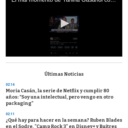
0
s
e
c
Últimas Noticias
o
n
02:14
d
Moria Casán, la serie de Netflix y cumplir 80
s
o
años: “Soy una intelectual, pero vengo en otro
f
packaging”
3
3
s
02:11
e
¿Qué hay para hacer en la semana? Ruben Blades
c
en el Sodre, "Camp Rock 3" en Disney+ y Buitres
o