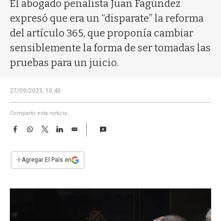
a
El abogado penalista Juan Fagúndez
expresó que era un “disparate” la reforma
del artículo 365, que proponía cambiar
sensiblemente la forma de ser tomadas las
pruebas para un juicio.
27/09/2023, 10:40
Compartir esta noticia
F
W
T
L
E
a
h
w
i
m
c
a
i
n
a
e
t
t
k
i
+
Agregar El País en
b
s
t
e
l
o
A
e
d
o
p
r
I
k
p
n