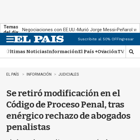
Temas
Negociaciones con EE.UU.
Murió Jorge Messi
Peñarol vs
del día:
Suscribite al 50% OFF
Ingresar
M
e
Últimas Noticias
Información
El País +
Ovación
TV Show
n
M
u
o
s
t
EL PAÍS
INFORMACIÓN
JUDICIALES
r
a
Se retiró modificación en el
r
b
Código de Proceso Penal, tras
�
s
enérgico rechazo de abogados
q
u
penalistas
e
d