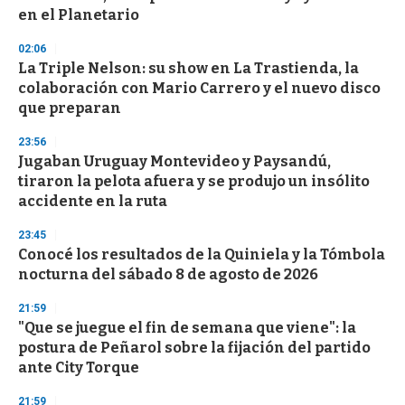
n
en el Planetario
d
s
02:06
La Triple Nelson: su show en La Trastienda, la
colaboración con Mario Carrero y el nuevo disco
que preparan
23:56
Jugaban Uruguay Montevideo y Paysandú,
tiraron la pelota afuera y se produjo un insólito
accidente en la ruta
23:45
Conocé los resultados de la Quiniela y la Tómbola
nocturna del sábado 8 de agosto de 2026
21:59
"Que se juegue el fin de semana que viene": la
postura de Peñarol sobre la fijación del partido
ante City Torque
21:59