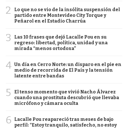
2
Lo que no se vio de la insólita suspensión del
partido entre Montevideo City Torque y
Peñarol en el Estadio Charrúa
3
Las 10 frases que dejó Lacalle Pou en su
regreso: libertad, política, unidad y una
mirada “menos ortodoxa”
4
Un día en Cerro Norte: un disparo en el pie en
medio de recorrida de El País y la tensión
latente entre bandas
5
El tenso momento que vivió Nacho Álvarez
cuando una prostituta descubrió que llevaba
micrófono y cámara oculta
6
Lacalle Pou reapareció tras meses de bajo
perfil: “Estoy tranquilo, satisfecho, no estoy