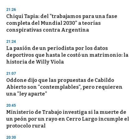
3
s
21:26
e
Chiqui Tapia: del "trabajamos para una fase
c
completa del Mundial 2030" a teorías
o
n
conspirativas contra Argentina
d
s
21:24
La pasión de un periodista por los datos
deportivos que hasta le costó un matrimonio: la
historia de Willy Viola
21:07
Oddone dijo que las propuestas de Cabildo
Abierto son "contemplables", pero requieren
una "ley aparte"
20:45
Ministerio de Trabajo investiga si la muerte de
un peón por un rayo en Cerro Largo incumple el
protocolo rural
20:30