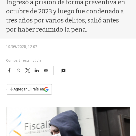
a
Ingresó a prisión de forma preventiva en
octubre de 2023 y luego fue condenado a
tres años por varios delitos; salió antes
por haber redimido la pena.
10/09/2025, 12:07
Compartir esta noticia
F
W
T
L
E
a
h
w
i
m
c
a
i
n
a
e
t
t
k
i
+
Agregar El País en
b
s
t
e
l
o
A
e
d
o
p
r
I
k
p
n