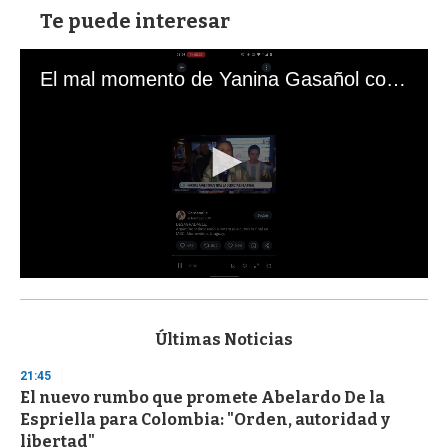
Te puede interesar
El mal momento de Yanina Gasañol con un hincha argentino en "Subrayado"
0
s
e
c
Últimas Noticias
o
n
21:45
d
El nuevo rumbo que promete Abelardo De la
s
o
Espriella para Colombia: "Orden, autoridad y
f
libertad"
3