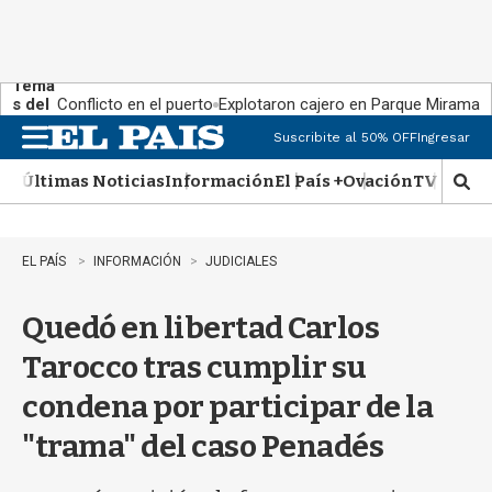
Tema
s del
Conflicto en el puerto
Explotaron cajero en Parque Miramar
día:
Suscribite al 50% OFF
Ingresar
M
e
Últimas Noticias
Información
El País +
Ovación
TV Show
n
M
u
o
s
t
EL PAÍS
INFORMACIÓN
JUDICIALES
r
a
Quedó en libertad Carlos
r
b
Tarocco tras cumplir su
�
s
condena por participar de la
q
u
"trama" del caso Penadés
e
d