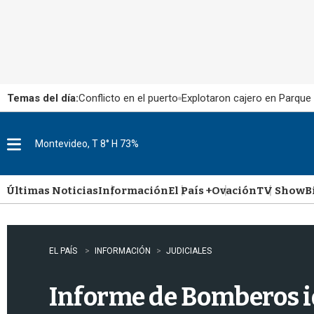
Temas del día:
Conflicto en el puerto
Explotaron cajero en Parque
Montevideo, T 8° H 73%
M
e
n
u
Últimas Noticias
Información
El País +
Ovación
TV Show
B
EL PAÍS
INFORMACIÓN
JUDICIALES
Informe de Bomberos i