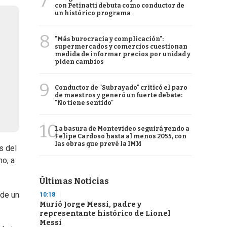
7
con Petinatti debuta como conductor de
un histórico programa
8
"Más burocracia y complicación":
supermercados y comercios cuestionan
medida de informar precios por unidad y
piden cambios
9
Conductor de "Subrayado" criticó el paro
de maestros y generó un fuerte debate:
"No tiene sentido"
10
La basura de Montevideo seguirá yendo a
Felipe Cardoso hasta al menos 2055, con
las obras que prevé la IMM
s del
no, a
Últimas Noticias
 de un
10:18
Murió Jorge Messi, padre y
representante histórico de Lionel
Messi