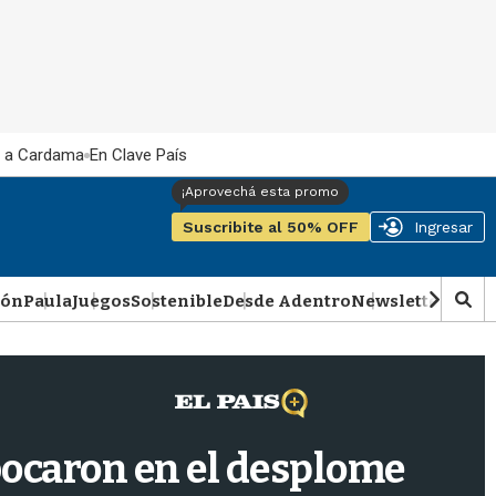
 a Cardama
En Clave País
Suscribite al 50% OFF
Ingresar
ión
Paula
Juegos
Sostenible
Desde Adentro
Newsletter
Podca
M
o
s
t
r
a
r
bocaron en el desplome
b
�