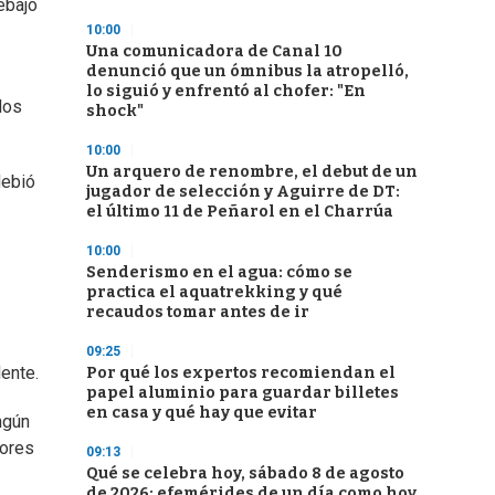
ebajo
10:00
Una comunicadora de Canal 10
denunció que un ómnibus la atropelló,
lo siguió y enfrentó al chofer: "En
los
shock"
10:00
Un arquero de renombre, el debut de un
debió
jugador de selección y Aguirre de DT:
el último 11 de Peñarol en el Charrúa
10:00
Senderismo en el agua: cómo se
practica el aquatrekking y qué
recaudos tomar antes de ir
09:25
ente.
Por qué los expertos recomiendan el
papel aluminio para guardar billetes
en casa y qué hay que evitar
ngún
dores
09:13
Qué se celebra hoy, sábado 8 de agosto
de 2026: efemérides de un día como hoy