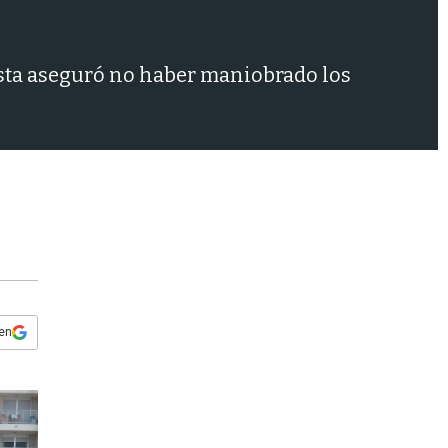
s
q
u
e
esta aseguró no haber maniobrado los
d
a
 en