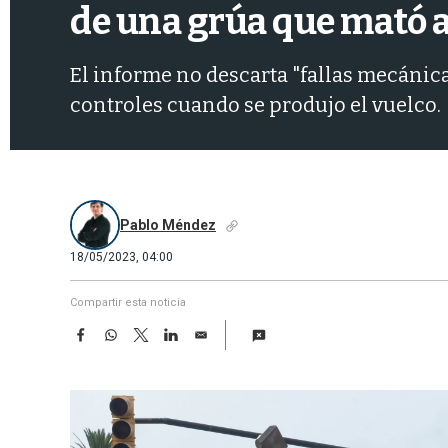
de una grúa que mató 
El informe no descarta "fallas mecánic
controles cuando se produjo el vuelco.
Pablo Méndez
18/05/2023, 04:00
Compartir esta noticia
F
W
T
L
E
a
h
w
i
m
c
a
i
n
a
e
t
t
k
i
b
s
t
e
l
o
A
e
d