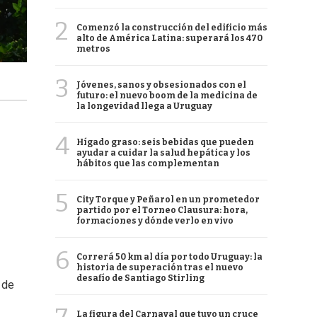
2
Comenzó la construcción del edificio más
alto de América Latina: superará los 470
metros
3
Jóvenes, sanos y obsesionados con el
futuro: el nuevo boom de la medicina de
la longevidad llega a Uruguay
4
Hígado graso: seis bebidas que pueden
ayudar a cuidar la salud hepática y los
hábitos que las complementan
5
City Torque y Peñarol en un prometedor
partido por el Torneo Clausura: hora,
formaciones y dónde verlo en vivo
6
Correrá 50 km al día por todo Uruguay: la
historia de superación tras el nuevo
desafío de Santiago Stirling
a
de
La figura del Carnaval que tuvo un cruce