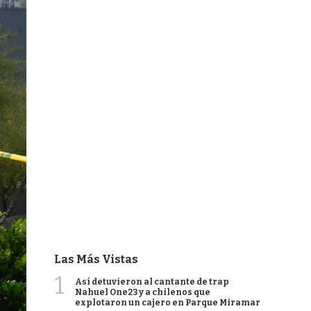
Las Más Vistas
1
Así detuvieron al cantante de trap
Nahuel One23 y a chilenos que
explotaron un cajero en Parque Miramar