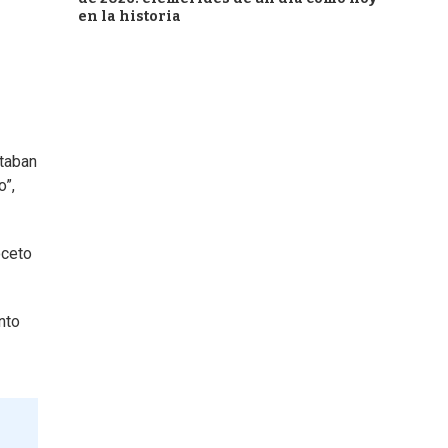
en la historia
staban
o”,
oceto
nto