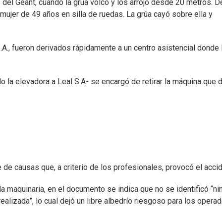
 del Géant, cuando la grúa volcó y los arrojó desde 20 metros. D
ujer de 49 años en silla de ruedas. La grúa cayó sobre ella y
A., fueron derivados rápidamente a un centro asistencial donde 
o la elevadora a Leal S.A- se encargó de retirar la máquina que 
e causas que, a criterio de los profesionales, provocó el accid
a maquinaria, en el documento se indica que no se identificó “ni
ealizada”, lo cual dejó un libre albedrío riesgoso para los opera