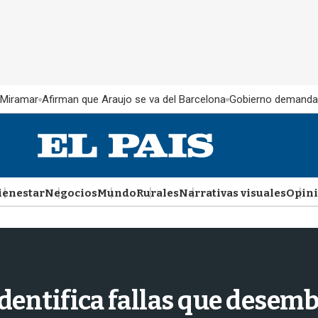
 Miramar
Afirman que Araujo se va del Barcelona
Gobierno demanda
ienestar
Negocios
Mundo
Rurales
Narrativas visuales
Opin
dentifica fallas que desem