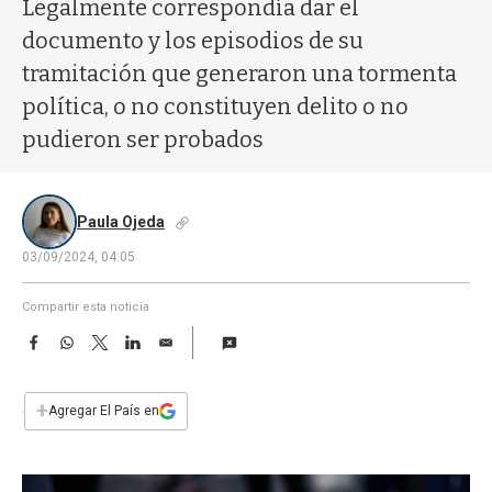
a
Legalmente correspondía dar el
documento y los episodios de su
tramitación que generaron una tormenta
política, o no constituyen delito o no
pudieron ser probados
Paula Ojeda
03/09/2024, 04:05
Compartir esta noticia
F
W
T
L
E
a
h
w
i
m
c
a
i
n
a
e
t
t
k
i
+
Agregar El País en
b
s
t
e
l
o
A
e
d
o
p
r
I
k
p
n