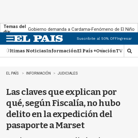
Temas del
Gobierno demanda a Cardama
Fenómeno de El Niño
día:
Suscribite al 50% OFF
Ingresar
M
e
Últimas Noticias
Información
El País +
Ovación
TV Show
n
M
u
o
s
t
EL PAÍS
INFORMACIÓN
JUDICIALES
r
a
Las claves que explican por
r
b
qué, según Fiscalía, no hubo
�
s
delito en la expedición del
q
u
pasaporte a Marset
e
d