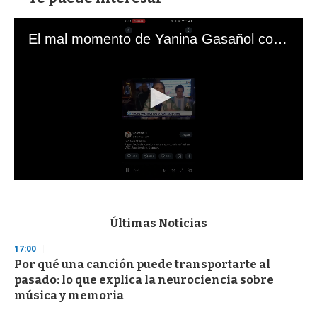
El mal momento de Yanina Gasañol con un hincha argentino en "Subrayado"
0
s
e
c
Últimas Noticias
o
n
17:00
d
Por qué una canción puede transportarte al
s
o
pasado: lo que explica la neurociencia sobre
f
música y memoria
3
3