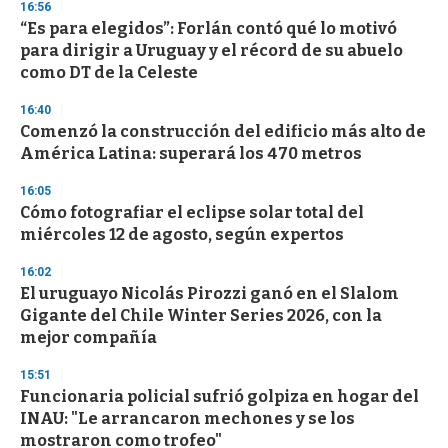
s
16:56
e
“Es para elegidos”: Forlán contó qué lo motivó
c
para dirigir a Uruguay y el récord de su abuelo
o
n
como DT de la Celeste
d
s
16:40
Comenzó la construcción del edificio más alto de
América Latina: superará los 470 metros
16:05
Cómo fotografiar el eclipse solar total del
miércoles 12 de agosto, según expertos
16:02
El uruguayo Nicolás Pirozzi ganó en el Slalom
Gigante del Chile Winter Series 2026, con la
mejor compañía
15:51
Funcionaria policial sufrió golpiza en hogar del
INAU: "Le arrancaron mechones y se los
mostraron como trofeo"