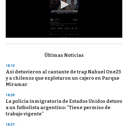
0
s
e
c
Últimas Noticias
o
n
18:10
d
Así detuvieron al cantante de trap Nahuel One23
s
o
y a chilenos que explotaron un cajero en Parque
f
Miramar
3
3
s
18:09
e
La policía inmigratoria de Estados Unidos detuvo
c
a un futbolista argentino: "Tiene permiso de
o
n
trabajo vigente"
d
s
18:07