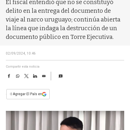
a
El fiscal entendió que no se constituyó
delito en la entrega del documento de
viaje al narco uruguayo; continúa abierta
la línea que indaga la destrucción de un
documento público en Torre Ejecutiva.
02/09/2024, 10:46
Compartir esta noticia
F
W
T
L
E
a
h
w
i
m
c
a
i
n
a
e
t
t
k
i
+
Agregar El País en
b
s
t
e
l
o
A
e
d
o
p
r
I
k
p
n