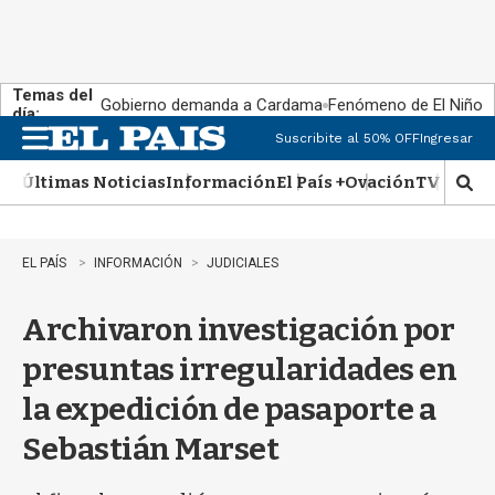
Temas del
Gobierno demanda a Cardama
Fenómeno de El Niño
día:
Suscribite al 50% OFF
Ingresar
M
e
Últimas Noticias
Información
El País +
Ovación
TV Show
n
M
u
o
s
t
EL PAÍS
INFORMACIÓN
JUDICIALES
r
a
Archivaron investigación por
r
b
presuntas irregularidades en
�
s
la expedición de pasaporte a
q
u
Sebastián Marset
e
d