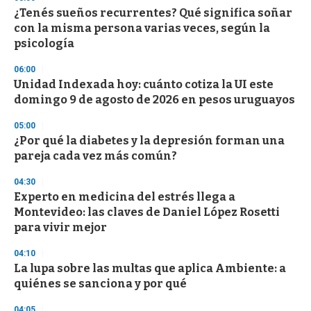
3
s
¿Tenés sueños recurrentes? Qué significa soñar
e
con la misma persona varias veces, según la
c
psicología
o
n
d
06:00
s
Unidad Indexada hoy: cuánto cotiza la UI este
domingo 9 de agosto de 2026 en pesos uruguayos
05:00
¿Por qué la diabetes y la depresión forman una
pareja cada vez más común?
04:30
Experto en medicina del estrés llega a
Montevideo: las claves de Daniel López Rosetti
para vivir mejor
04:10
La lupa sobre las multas que aplica Ambiente: a
quiénes se sanciona y por qué
04:05