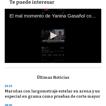
Te puede interesar
El mal momento de Yanina Gasañol con un hincha argentino en "Subrayado"
0
s
e
c
Últimas Noticias
o
n
09:23
d
Maroñas con largometraje estelar en arena y un
s
o
especial en grama como pruebas de corte mayor
f
3
08:00