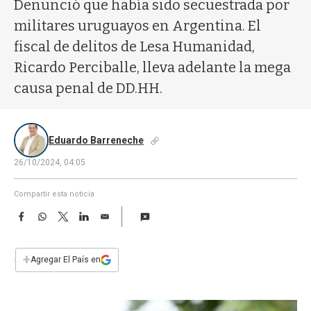
a
Denunció que había sido secuestrada por
militares uruguayos en Argentina. El
fiscal de delitos de Lesa Humanidad,
Ricardo Perciballe, lleva adelante la mega
causa penal de DD.HH.
Eduardo Barreneche
26/10/2024, 04:05
Compartir esta noticia
F
W
T
L
E
a
h
w
i
m
c
a
i
n
a
e
t
t
k
i
+
Agregar El País en
b
s
t
e
l
o
A
e
d
o
p
r
I
k
p
n