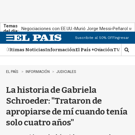
Temas
Negociaciones con EE.UU.
Murió Jorge Messi
Peñarol vs
del día:
Suscribite al 50% OFF
Ingresar
M
e
Últimas Noticias
Información
El País +
Ovación
TV Show
n
M
u
o
s
t
EL PAÍS
INFORMACIÓN
JUDICIALES
r
a
La historia de Gabriela
r
b
Schroeder: "Trataron de
�
s
apropiarse de mí cuando tenía
q
u
solo cuatro años"
e
d