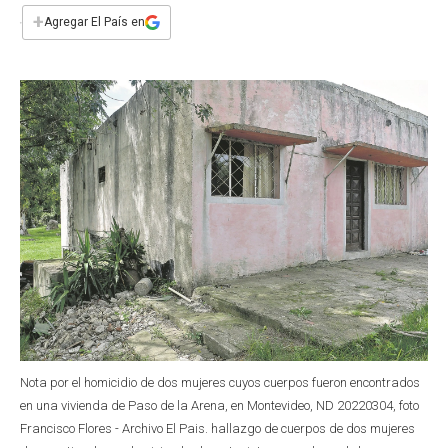
e
t
t
k
i
+
Agregar El País en
b
s
t
e
l
o
A
e
d
o
p
r
I
k
p
n
Nota por el homicidio de dos mujeres cuyos cuerpos fueron encontrados
en una vivienda de Paso de la Arena, en Montevideo, ND 20220304, foto
Francisco Flores - Archivo El Pais. hallazgo de cuerpos de dos mujeres