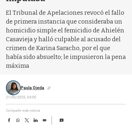
a
El Tribunal de Apelaciones revocó el fallo
de primera instancia que consideraba un
homicidio simple el femicidio de Ahielén
Casavieja y halló culpable al acusado del
crimen de Karina Saracho, por el que
había sido absuelto; le impusieron la pena
máxima
Paula Ojeda
21/05/2025, 04:00
Compartir esta noticia
F
W
T
L
E
a
h
w
i
m
c
a
i
n
a