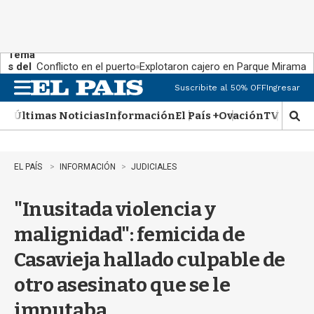
Tema
s del
Conflicto en el puerto
Explotaron cajero en Parque Miramar
día:
Suscribite al 50% OFF
Ingresar
M
e
Últimas Noticias
Información
El País +
Ovación
TV Show
n
M
u
o
s
t
EL PAÍS
INFORMACIÓN
JUDICIALES
r
a
"Inusitada violencia y
r
b
malignidad": femicida de
�
s
Casavieja hallado culpable de
q
u
otro asesinato que se le
e
d
imputaba