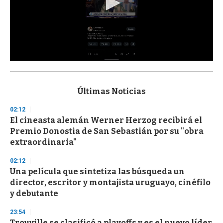
0
s
e
c
Últimas Noticias
o
n
02:12
d
El cineasta alemán Werner Herzog recibirá el
s
o
Premio Donostia de San Sebastián por su "obra
f
extraordinaria"
3
3
s
02:12
e
Una película que sintetiza las búsqueda un
c
director, escritor y montajista uruguayo, cinéfilo
o
n
y debutante
d
s
23:54
Trouville se clasificó a playoffs y es el nuevo líder