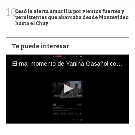
10
Cesó la alerta amarilla por vientos fuertes y
persistentes que abarcaba desde Montevideo
hasta el Chuy
Te puede interesar
El mal momento de Yanina Gasañol con un hincha argentino en "Subrayado"
0
s