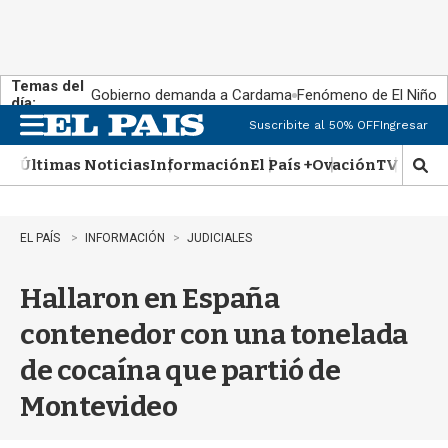
Temas del
Gobierno demanda a Cardama
Fenómeno de El Niño
día:
Suscribite al 50% OFF
Ingresar
M
e
Últimas Noticias
Información
El País +
Ovación
TV Show
n
M
u
o
s
t
EL PAÍS
INFORMACIÓN
JUDICIALES
r
a
Hallaron en España
r
b
contenedor con una tonelada
�
s
de cocaína que partió de
q
u
Montevideo
e
d