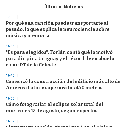
e
c
Últimas Noticias
o
n
17:00
d
Por qué una canción puede transportarte al
s
o
pasado: lo que explica la neurociencia sobre
f
música y memoria
3
3
s
16:56
e
“Es para elegidos”: Forlán contó qué lo motivó
c
para dirigir a Uruguay y el récord de su abuelo
o
n
como DT de la Celeste
d
s
16:40
Comenzó la construcción del edificio más alto de
América Latina: superará los 470 metros
16:05
Cómo fotografiar el eclipse solar total del
miércoles 12 de agosto, según expertos
16:02