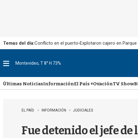
Temas del día:
Conflicto en el puerto
Explotaron cajero en Parque
Montevideo, T 8° H 73%
M
e
n
u
Últimas Noticias
Información
El País +
Ovación
TV Show
B
EL PAÍS
INFORMACIÓN
JUDICIALES
Fue detenido el jefe de 