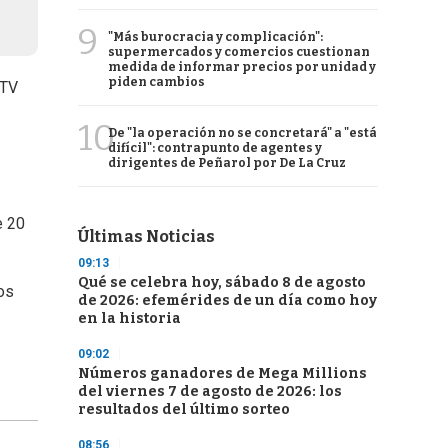
9
"Más burocracia y complicación":
supermercados y comercios cuestionan
medida de informar precios por unidad y
piden cambios
 TV
10
De "la operación no se concretará" a "está
difícil": contrapunto de agentes y
dirigentes de Peñarol por De La Cruz
e 20
Últimas Noticias
09:13
Qué se celebra hoy, sábado 8 de agosto
os
de 2026: efemérides de un día como hoy
en la historia
09:02
Números ganadores de Mega Millions
del viernes 7 de agosto de 2026: los
resultados del último sorteo
08:56