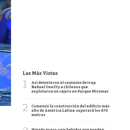
Las Más Vistas
1
Así detuvieron al cantante de trap
Nahuel One23 y a chilenos que
explotaron un cajero en Parque Miramar
2
Comenzó la construcción del edificio más
alto de América Latina: superará los 470
metros
Hígado graso: seis bebidas que pueden