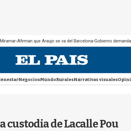
 Miramar
Afirman que Araujo se va del Barcelona
Gobierno demanda
ienestar
Negocios
Mundo
Rurales
Narrativas visuales
Opin
la custodia de Lacalle Pou