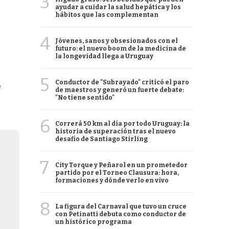
3
ayudar a cuidar la salud hepática y los
hábitos que las complementan
4
Jóvenes, sanos y obsesionados con el
futuro: el nuevo boom de la medicina de
la longevidad llega a Uruguay
5
Conductor de "Subrayado" criticó el paro
e
de maestros y generó un fuerte debate:
"No tiene sentido"
6
Correrá 50 km al día por todo Uruguay: la
historia de superación tras el nuevo
desafío de Santiago Stirling
7
City Torque y Peñarol en un prometedor
partido por el Torneo Clausura: hora,
formaciones y dónde verlo en vivo
8
La figura del Carnaval que tuvo un cruce
con Petinatti debuta como conductor de
un histórico programa