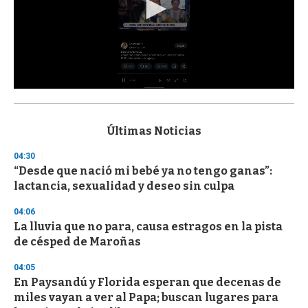
0
s
e
c
Últimas Noticias
o
n
04:30
d
“Desde que nació mi bebé ya no tengo ganas”:
s
o
lactancia, sexualidad y deseo sin culpa
f
3
04:06
3
s
La lluvia que no para, causa estragos en la pista
e
de césped de Maroñas
c
o
04:05
n
d
En Paysandú y Florida esperan que decenas de
s
miles vayan a ver al Papa; buscan lugares para