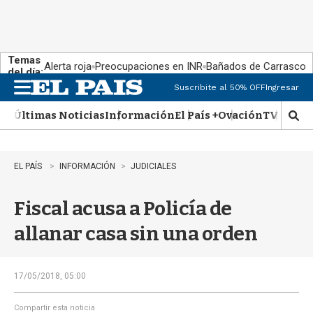
Temas
Alerta roja
Preocupaciones en INR
Bañados de Carrasco
del día:
Suscribite al 50% OFF
Ingresar
M
e
Últimas Noticias
Información
El País +
Ovación
TV Show
n
M
u
o
s
t
EL PAÍS
INFORMACIÓN
JUDICIALES
r
a
Fiscal acusa a Policía de
r
b
allanar casa sin una orden
�
s
q
u
17/05/2018, 05:00
e
d
Compartir esta noticia